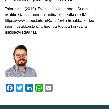
Financial Management 49(3): 589–614.
Taloustaito (2019), Evlin tietsikka kertoo – Suomi-
osakkeista saa huonoa tuottoa korkealla riskillä,
https://www.taloustaito.fi/Rahat/evlin-tietsikka-kertoo–
suomi-osakkeista-saa-huonoa-tuottoa-korkealla-
riskilla/#41d997aa .
Facebook
Twitter
LinkedIn
WhatsApp
Email