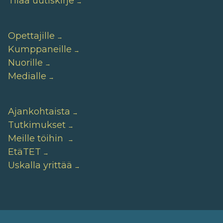
Tilaa uutiskirje
Opettajille
Kumppaneille
Nuorille
Medialle
Ajankohtaista
Tutkimukset
Meille töihin
EtäTET
Uskalla yrittää