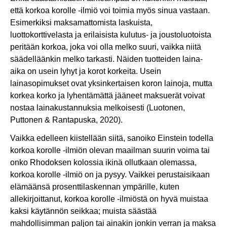
että korkoa korolle -ilmiö voi toimia myös sinua vastaan.
Esimerkiksi maksamattomista laskuista,
luottokorttivelasta ja erilaisista kulutus- ja joustoluotoista
peritään korkoa, joka voi olla melko suuri, vaikka niitä
säädelläänkin melko tarkasti. Näiden tuotteiden laina-
aika on usein lyhyt ja korot korkeita. Usein
lainasopimukset ovat yksinkertaisen koron lainoja, mutta
korkea korko ja lyhentämättä jääneet maksuerät voivat
nostaa lainakustannuksia melkoisesti (Luotonen,
Puttonen & Rantapuska, 2020).
Vaikka edelleen kiistellään siitä, sanoiko Einstein todella
korkoa korolle -ilmiön olevan maailman suurin voima tai
onko Rhodoksen kolossia ikinä ollutkaan olemassa,
korkoa korolle -ilmiö on ja pysyy. Vaikkei perustaisikaan
elämäänsä prosenttilaskennan ympärille, kuten
allekirjoittanut, korkoa korolle -ilmiöstä on hyvä muistaa
kaksi käytännön seikkaa; muista säästää
mahdollisimman paljon tai ainakin jonkin verran ja maksa