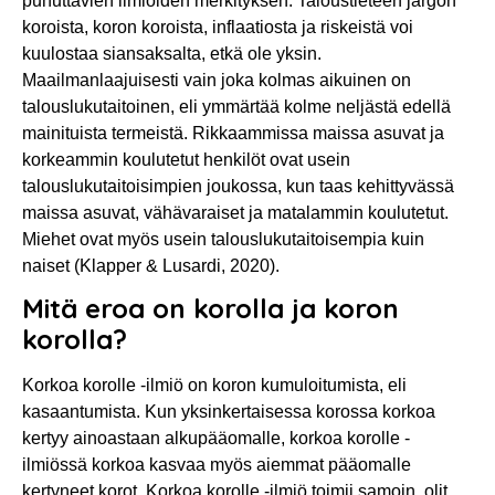
puhuttavien ilmiöiden merkityksen. Taloustieteen jargon
koroista, koron koroista, inflaatiosta ja riskeistä voi
kuulostaa siansaksalta, etkä ole yksin.
Maailmanlaajuisesti vain joka kolmas aikuinen on
talouslukutaitoinen, eli ymmärtää kolme neljästä edellä
mainituista termeistä. Rikkaammissa maissa asuvat ja
korkeammin koulutetut henkilöt ovat usein
talouslukutaitoisimpien joukossa, kun taas kehittyvässä
maissa asuvat, vähävaraiset ja matalammin koulutetut.
Miehet ovat myös usein talouslukutaitoisempia kuin
naiset (Klapper & Lusardi, 2020).
Mitä eroa on korolla ja koron
korolla?
Korkoa korolle -ilmiö on koron kumuloitumista, eli
kasaantumista. Kun yksinkertaisessa korossa korkoa
kertyy ainoastaan alkupääomalle, korkoa korolle -
ilmiössä korkoa kasvaa myös aiemmat pääomalle
kertyneet korot. Korkoa korolle -ilmiö toimii samoin, olit