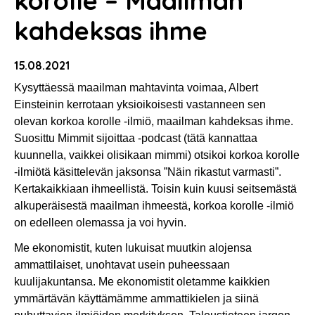
korolle – Maailman
kahdeksas ihme
15.08.2021
Kysyttäessä maailman mahtavinta voimaa, Albert
Einsteinin kerrotaan yksioikoisesti vastanneen sen
olevan korkoa korolle -ilmiö, maailman kahdeksas ihme.
Suosittu ­Mimmit sijoittaa -podcast (tätä kannattaa
kuunnella, vaikkei olisikaan mimmi) otsikoi korkoa korolle
-ilmiötä käsittelevän jaksonsa ”Näin rikastut varmasti”.
Kertakaikkiaan ihmeellistä. Toisin kuin kuusi seitsemästä
alkuperäisestä maailman ihmeestä, korkoa korolle -ilmiö
on edelleen olemassa ja voi hyvin.
Me ekonomistit, kuten lukuisat muutkin alojensa
ammattilaiset, unohtavat usein puheessaan
kuulijakuntansa. Me ekonomistit oletamme kaikkien
ymmärtävän käyttämämme ammattikielen ja siinä