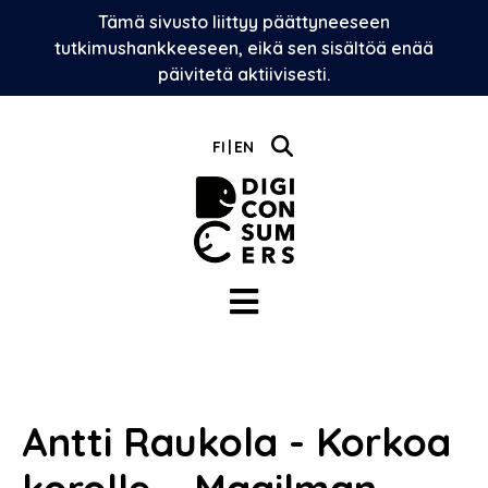
Skip
Tämä sivusto liittyy päättyneeseen
to
tutkimushankkeeseen, eikä sen sisältöä enää
content
päivitetä aktiivisesti.
FI
EN
Antti Raukola - Korkoa