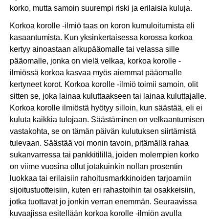
korko, mutta samoin suurempi riski ja erilaisia kuluja.
Korkoa korolle -ilmiö taas on koron kumuloitumista eli
kasaantumista. Kun yksinkertaisessa korossa korkoa
kertyy ainoastaan alkupääomalle tai velassa sille
pääomalle, jonka on vielä velkaa, korkoa korolle -
ilmiössä korkoa kasvaa myös aiemmat pääomalle
kertyneet korot. Korkoa korolle -ilmiö toimii samoin, olit
sitten se, joka lainaa kuluttaakseen tai lainaa kuluttajalle.
Korkoa korolle ilmiöstä hyötyy silloin, kun säästää, eli ei
kuluta kaikkia tulojaan. Säästäminen on velkaantumisen
vastakohta, se on tämän päivän kulutuksen siirtämistä
tulevaan. Säästää voi monin tavoin, pitämällä rahaa
sukanvarressa tai pankkitilillä, joiden molempien korko
on viime vuosina ollut jotakuinkin nollan prosentin
luokkaa tai erilaisiin rahoitusmarkkinoiden tarjoamiin
sijoitustuotteisiin, kuten eri rahastoihin tai osakkeisiin,
jotka tuottavat jo jonkin verran enemmän. Seuraavissa
kuvaajissa esitellään korkoa korolle -ilmiön avulla