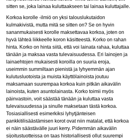
sitten se, joka lainaa kuluttaakseen tai lainaa kuluttajalle.
Korkoa korolle -ilmiö on yksi talouslukutaidon
kulmakivistä, mutta mitä se sitten on? Se on hyvin
sananmukaisesti korolle maksettavaa korkoa, joten on
hyvä lähteä liikkeelle koron käsitteestä. Korko on rahan
hinta. Korko on hinta siitä, että voi lainata rahaa, kuluttaa
tänään ja maksaa vasta tulevaisuudessa. Eri lainojen ja
lainaehtojen mukaisesti koroilla on suuria eroja,
useimmin summiltaan pienistä ja lyhyemmän ajan
kulutusluotoista ja muista käyttölainoista joutuu
maksamaan suurempaa korkoa kuin pitkän aikavälin
lainoista, kuten asuntolainasta. Korko toimii myös
päinvastoin, voit säästää tänään ja kuluttaa vasta
tulevaisuudessa ja sinulle maksetaan tästä korkoa.
Tosiasiallisesti esimerkiksi lyhytjänteisen
pankkitilisäästämisen korot ovat niin matalat, että korkoa
ei näin säästävälle juuri kerry. Pidemmän aikavälin
sijoitustuotteissa on taas historiallisesti ollut suurempi