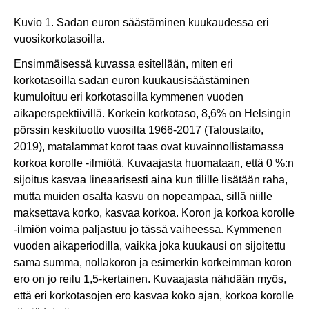
Kuvio 1. Sadan euron säästäminen kuukaudessa eri
vuosikorkotasoilla.
Ensimmäisessä kuvassa esitellään, miten eri
korkotasoilla sadan euron kuukausisäästäminen
kumuloituu eri korkotasoilla kymmenen vuoden
aikaperspektiivillä. Korkein korkotaso, 8,6% on Helsingin
pörssin keskituotto vuosilta 1966-2017 (Taloustaito,
2019), matalammat korot taas ovat kuvainnollistamassa
korkoa korolle -ilmiötä. Kuvaajasta huomataan, että 0 %:n
sijoitus kasvaa lineaarisesti aina kun tilille lisätään raha,
mutta muiden osalta kasvu on nopeampaa, sillä niille
maksettava korko, kasvaa korkoa. Koron ja korkoa korolle
-ilmiön voima paljastuu jo tässä vaiheessa. Kymmenen
vuoden aikaperiodilla, vaikka joka kuukausi on sijoitettu
sama summa, nollakoron ja esimerkin korkeimman koron
ero on jo reilu 1,5-kertainen. Kuvaajasta nähdään myös,
että eri korkotasojen ero kasvaa koko ajan, korkoa korolle