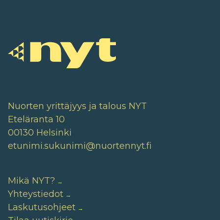
Nuorten yrittäjyys ja talous NYT
Eteläranta 10
00130 Helsinki
etunimi.sukunimi@nuortennyt.fi
Mikä NYT?
Yhteystiedot
Laskutusohjeet