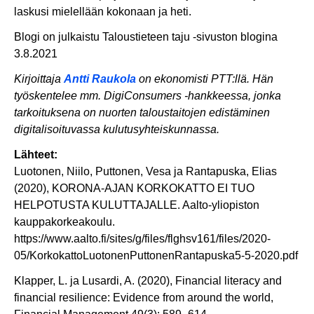
laskusi mielellään kokonaan ja heti.
Blogi on julkaistu Taloustieteen taju -sivuston blogina
3.8.2021
Kirjoittaja
Antti Raukola
on ekonomisti PTT:llä. Hän
työskentelee mm. DigiConsumers -hankkeessa, jonka
tarkoituksena on nuorten taloustaitojen edistäminen
digitalisoituvassa kulutusyhteiskunnassa.
Lähteet:
Luotonen, Niilo, Puttonen, Vesa ja Rantapuska, Elias
(2020), KORONA-AJAN KORKOKATTO EI TUO
HELPOTUSTA KULUTTAJALLE. Aalto-yliopiston
kauppakorkeakoulu.
https://www.aalto.fi/sites/g/files/flghsv161/files/2020-
05/KorkokattoLuotonenPuttonenRantapuska5-5-2020.pdf
Klapper, L. ja Lusardi, A. (2020), Financial literacy and
financial resilience: Evidence from around the world,