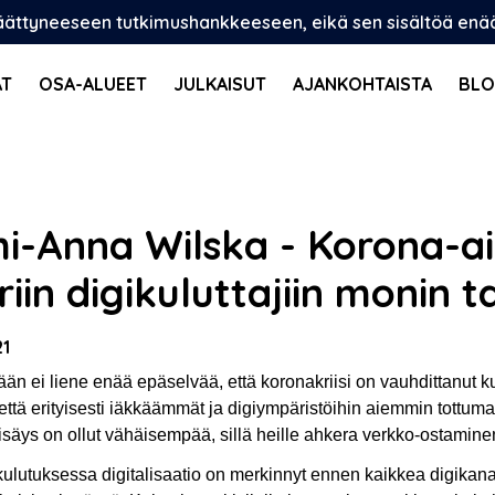
päättyneeseen tutkimushankkeeseen, eikä sen sisältöä enää p
AT
OSA-ALUEET
JULKAISUT
AJANKOHTAISTA
BLO
hi-Anna Wilska - Korona-a
iin digikuluttajiin monin t
21
än ei liene enää epäselvää, että koronakriisi on vauhdittanut k
 että erityisesti iäkkäämmät ja digiympäristöihin aiemmin tottuma
lisäys on ollut vähäisempää, sillä heille ahkera verkko-ostamin
ulutuksessa digitalisaatio on merkinnyt ennen kaikkea digikan