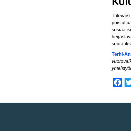
Kul
Tulevaisu
poistuttu
sosiaalis
heijastav
seurauks
Terhi-An
vuorovaik
yhteisty
F