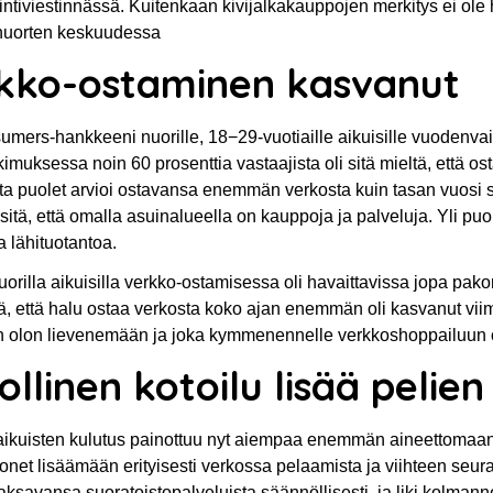
ntiviestinnässä. Kuitenkaan kivijalkakauppojen merkitys ei ole
 nuorten keskuudessa
kko-ostaminen kasvanut
umers-hankkeeni nuorille, 18−29-vuotiaille aikuisille vuoden
kimuksessa noin 60 prosenttia vastaajista oli sitä mieltä, että 
ta puolet arvioi ostavansa enemmän verkosta kuin tasan vuosi sitt
sitä, että omalla asuinalueella on kauppoja ja palveluja. Yli pu
a lähituotantoa.
nuorilla aikuisilla verkko-ostamisessa oli havaittavissa jopa pak
tä, että halu ostaa verkosta koko ajan enemmän oli kasvanut viim
 olon lievenemään ja joka kymmenennelle verkkoshoppailuun oli
llinen kotoilu lisää pelien
aikuisten kulutus painottuu nyt aiempaa enemmän aineettomaan 
net lisäämään erityisesti verkossa pelaamista ja viihteen seura
maksavansa suoratoistopalveluista säännöllisesti, ja liki kolmann