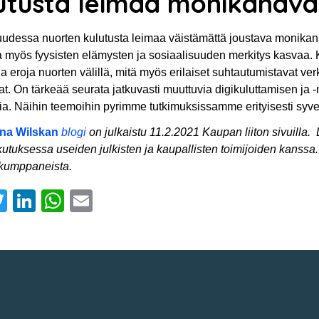
utusta leimaa monikanava
udessa nuorten kulutusta leimaa väistämättä joustava monikana
a myös fyysisten elämysten ja sosiaalisuuden merkitys kasvaa. K
ia eroja nuorten välillä, mitä myös erilaiset suhtautumistavat ve
at. On tärkeää seurata jatkuvasti muuttuvia digikuluttamisen ja -
ia. Näihin teemoihin pyrimme tutkimuksissamme erityisesti syv
na Wilskan
blogi
on julkaistu 11.2.2021 Kaupan liiton sivuilla.
utuksessa useiden julkisten ja kaupallisten toimijoiden kanssa.
ökumppaneista.
acebook
Twitter
LinkedIn
WhatsApp
Email