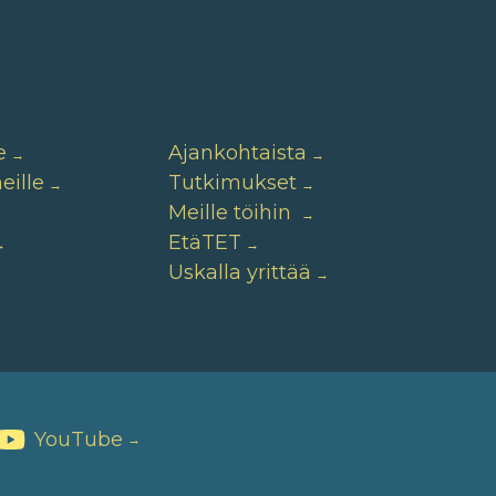
e
Ajankohtaista
ille
Tutkimukset
Meille töihin
EtäTET
Uskalla yrittää
YouTube
→