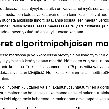
udessaan lisääntynyt ruutuaika on kasvattanut myös sosiaalisen
en median on todettu vaikuttavan eniten teini-ikäisiin, eivät nuo
a nuorista aikuisista ilmoitti saavansa sosiaalisen median verko
innostuvansa sosiaalisessa mediassa esitellyistä tuotteista, j
da-tunteen yksittäistä esiteltyä tuotetta kohtaan.
ret algoritmipohjaisen ma
essa mediassa ja verkkopeleissä vietetyn ajan lisääntyminen on 
ttäytymisestä kerätyn datan määrää. Näin ollen erityisesti nuore
nnin kohteina. Tutkimuksessamme noin 75 prosenttia vastaajista
dataa sivuillaan kävijöistä. Noin kaksi kolmannesta ilmoitti tie
ntiin.
a oli nuorten kuluttajien varsin jakautunut suhtautuminen algori
un mainonnan haitalliseksi, kolmannesta se ei haitannut lainkaa
 koki algoritmein kohdennetun mainonnan omia tarpeita vastaav