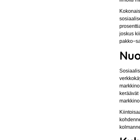
Kokonaisu
sosiaalis
prosentti
joskus ki
pakko−saa
Nuo
Sosiaalis
verkkokäy
markkinoi
keräävät 
markkinoi
Kiintoisa
kohdennet
kolmannes