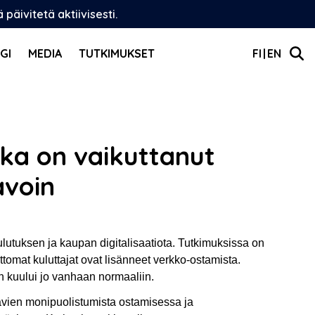
äivitetä aktiivisesti.
GI
MEDIA
TUTKIMUKSET
FI
EN
ika on vaikuttanut
avoin
ulutuksen ja kaupan digitalisaatiota. Tutkimuksissa on
ttomat kuluttajat ovat lisänneet verkko-ostamista.
en kuului jo vanhaan normaaliin.
avien monipuolistumista ostamisessa ja