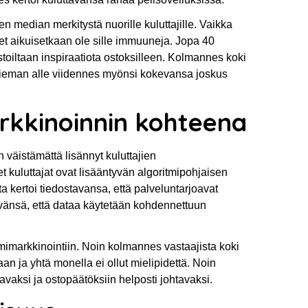
 median merkitystä nuorille kuluttajille. Vaikka
ret aikuisetkaan ole sille immuuneja. Jopa 40
stoiltaan inspiraatiota ostoksilleen. Kolmannes koki
a hieman alle viidennes myönsi kokevansa joskus
rkkinoinnin kohteena
väistämättä lisännyt kuluttajien
t kuluttajat ovat lisääntyvän algoritmipohjaisen
 kertoi tiedostavansa, että palveluntarjoavat
tävänsä, että dataa käytetään kohdennettuun
tmimarkkinointiin. Noin kolmannes vastaajista koki
n ja yhtä monella ei ollut mielipidettä. Noin
aksi ja ostopäätöksiin helposti johtavaksi.