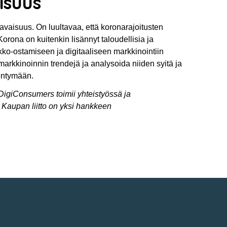
isuus
vaisuus. On luultavaa, että koronarajoitusten
orona on kuitenkin lisännyt taloudellisia ja
rkko-ostamiseen ja digitaaliseen markkinointiin
markkinoinnin trendejä ja analysoida niiden syitä ja
entymään.
 DigiConsumers toimii yhteistyössä ja
 Kaupan liitto on yksi hankkeen