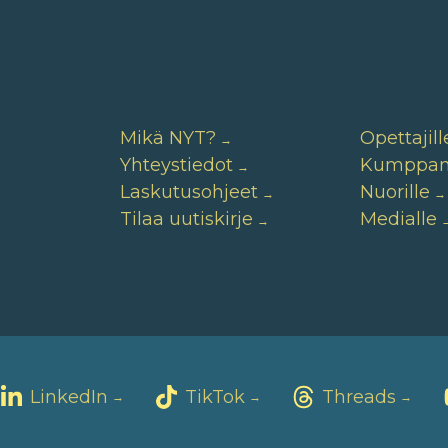
Mikä NYT?
Opettajill
Yhteystiedot
Kumppane
Laskutusohjeet
Nuorille
Tilaa uutiskirje
Medialle
LinkedIn
TikTok
Threads
→
→
→