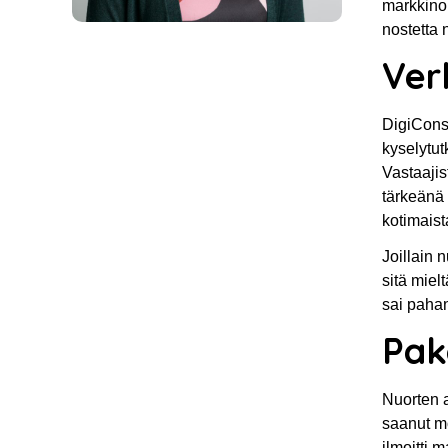
markkinoi
nostetta
Ver
DigiCons
kyselytut
Vastaajis
tärkeänä 
kotimaist
Joillain 
sitä miel
sai pahan
Pako
Nuorten 
saanut mo
ilmoitti 