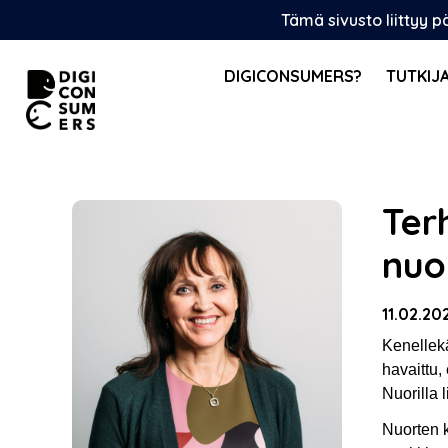
Skip
Tämä sivusto liittyy 
to
content
DIGICONSUMERS?
TUTKIJ
Ter
nuor
11.02.20
Kenellekä
havaittu,
Nuorilla 
Nuorten k