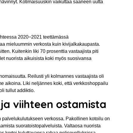
 hävinnyt. Kotimaisuuskin vaikuttaa saaneen uutta
vaihteessa 2020−2021 teettämässä
ostaa mieluummin verkosta kuin kivijalkakaupasta.
en. Kuitenkin liki 70 prosenttia vastaajista piti
olet nuorista aikuisista koki myös suosivansa
onomaisuutta. Reilusti yli kolmannes vastaajista oli
e aikoina. Liki neljännes koki, että verkkoshoppailu
 tullut addiktio.
 ja viihteen ostamista
palvelukulutukseen verkossa. Pakollinen kotoilu on
amista suoratoistopalveluista. Valtaosa nuorista
es kertoi kuluttavansa rahaa pelisovelluksissa.