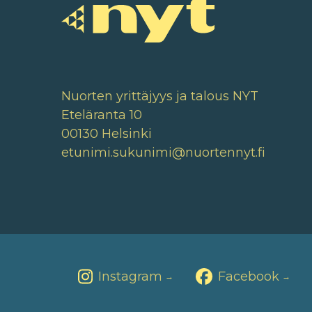
Nuorten yrittäjyys ja talous NYT
Eteläranta 10
00130 Helsinki
etunimi.sukunimi@nuortennyt.fi
Instagram
Facebook
→
→