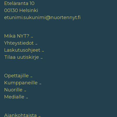
Eteläranta 10
00130 Helsinki
etunimi.sukunimi@nuortennyt.fi
Mikä NYT?
Yhteystiedot
Laskutusohjeet
Tilaa uutiskirje
Opettajille
Kumppaneille
Nuorille
Medialle
Ajankohtaista