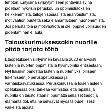
tehoton. Erityisinä syrjäytymiseen johtavina syinä
pidetään nykyisin peruskoulun oppimistuloksien
heikkenemistä, taitojen sosiaalista eriarvoistumista,
motivaation puutetta sekä elämäntaitojen huononemista.
Jos perustaitoja ja motivaatiota ei ole, oppivelvollisuuden
pidentäminen ei auta.
Talouskurimuksessakin nuorille
pitää tarjota töitä
Etäopetukseen siirtyminen keväällä 2020 eriarvoisti
lasten ja nuorten oppimista ja hyvinvointia entisestään.
Nyt tulisikin panostaa lasten ja nuorten yksilölliseen
tukemiseen jo perusopetuksessa ja
varhaiskasvatuksessa. Peruskoulussa ja toisen asteen
opetuksessa olisi tärkeää varmistaa, että lapsilla ja
nuorilla on taustoistaan riippumatta sellaiset tiedot ja
elämäntaidot, että he selviävät myös taloudellisesti
vaikeista ajoista.