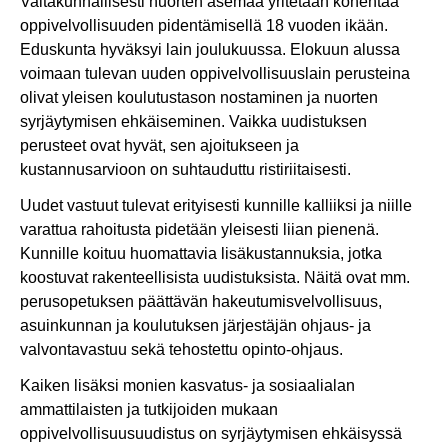
Valtakunnallisesti nuorten asemaa yritetään kohentaa
oppivelvollisuuden pidentämisellä 18 vuoden ikään.
Eduskunta hyväksyi lain joulukuussa. Elokuun alussa
voimaan tulevan uuden oppivelvollisuuslain perusteina
olivat yleisen koulutustason nostaminen ja nuorten
syrjäytymisen ehkäiseminen. Vaikka uudistuksen
perusteet ovat hyvät, sen ajoitukseen ja
kustannusarvioon on suhtauduttu ristiriitaisesti.
Uudet vastuut tulevat erityisesti kunnille kalliiksi ja niille
varattua rahoitusta pidetään yleisesti liian pienenä.
Kunnille koituu huomattavia lisäkustannuksia, jotka
koostuvat rakenteellisista uudistuksista. Näitä ovat mm.
perusopetuksen päättävän hakeutumisvelvollisuus,
asuinkunnan ja koulutuksen järjestäjän ohjaus- ja
valvontavastuu sekä tehostettu opinto-ohjaus.
Kaiken lisäksi monien kasvatus- ja sosiaalialan
ammattilaisten ja tutkijoiden mukaan
oppivelvollisuusuudistus on syrjäytymisen ehkäisyssä