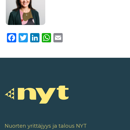
Facebook
Twitter
LinkedIn
WhatsApp
Email
Nuorten yrittäjyys ja talous NYT