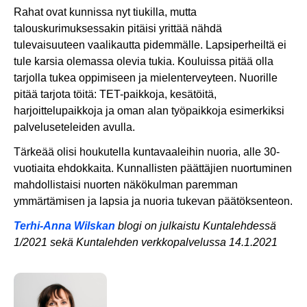
Rahat ovat kunnissa nyt tiukilla, mutta
talouskurimuksessakin pitäisi yrittää nähdä
tulevaisuuteen vaalikautta pidemmälle. Lapsiperheiltä ei
tule karsia olemassa olevia tukia. Kouluissa pitää olla
tarjolla tukea oppimiseen ja mielenterveyteen. Nuorille
pitää tarjota töitä: TET-paikkoja, kesätöitä,
harjoittelupaikkoja ja oman alan työpaikkoja esimerkiksi
palveluseteleiden avulla.
Tärkeää olisi houkutella kuntavaaleihin nuoria, alle 30-
vuotiaita ehdokkaita. Kunnallisten päättäjien nuortuminen
mahdollistaisi nuorten näkökulman paremman
ymmärtämisen ja lapsia ja nuoria tukevan päätöksenteon.
Terhi-Anna Wilskan
blogi on julkaistu Kuntalehdessä
1/2021 sekä Kuntalehden verkkopalvelussa 14.1.2021