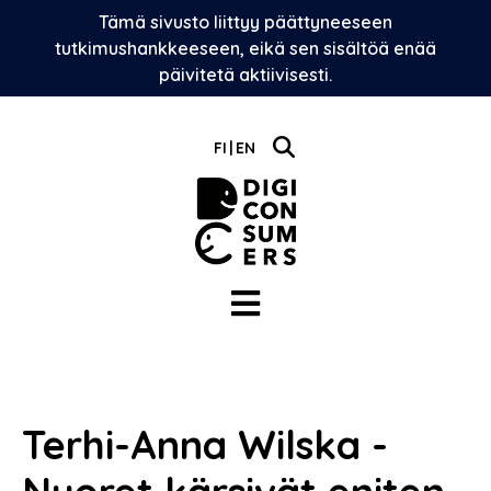
Skip
Tämä sivusto liittyy päättyneeseen
to
tutkimushankkeeseen, eikä sen sisältöä enää
content
päivitetä aktiivisesti.
FI
EN
Terhi-Anna Wilska -