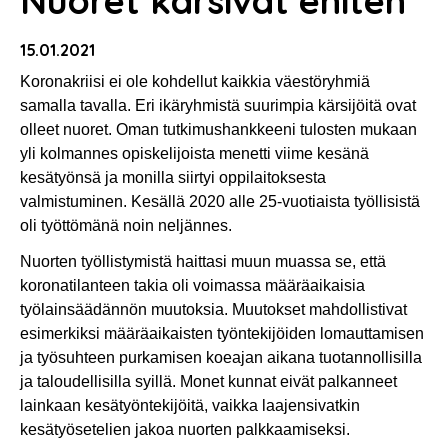
Nuoret kärsivät eniten
15.01.2021
Koronakriisi ei ole kohdellut kaikkia väestöryhmiä
samalla tavalla. Eri ikäryhmistä suurimpia kärsijöitä ovat
olleet nuoret. Oman tutkimushankkeeni tulosten mukaan
yli kolmannes opiskelijoista menetti viime kesänä
kesätyönsä ja monilla siirtyi oppilaitoksesta
valmistuminen. Kesällä 2020 alle 25-vuotiaista työllisistä
oli työttömänä noin neljännes.
Nuorten työllistymistä haittasi muun muassa se, että
koronatilanteen takia oli voimassa määräaikaisia
työlainsäädännön muutoksia. Muutokset mahdollistivat
esimerkiksi määräaikaisten työntekijöiden lomauttamisen
ja työsuhteen purkamisen koeajan aikana tuotannollisilla
ja taloudellisilla syillä. Monet kunnat eivät palkanneet
lainkaan kesätyöntekijöitä, vaikka laajensivatkin
kesätyösetelien jakoa nuorten palkkaamiseksi.