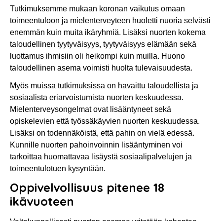
Tutkimuksemme mukaan koronan vaikutus omaan
toimeentuloon ja mielenterveyteen huoletti nuoria selvästi
enemmän kuin muita ikäryhmiä. Lisäksi nuorten kokema
taloudellinen tyytyväisyys, tyytyväisyys elämään sekä
luottamus ihmisiin oli heikompi kuin muilla. Huono
taloudellinen asema voimisti huolta tulevaisuudesta.
Myös muissa tutkimuksissa on havaittu taloudellista ja
sosiaalista eriarvoistumista nuorten keskuudessa.
Mielenterveysongelmat ovat lisääntyneet sekä
opiskelevien että työssäkäyvien nuorten keskuudessa.
Lisäksi on todennäköistä, että pahin on vielä edessä.
Kunnille nuorten pahoinvoinnin lisääntyminen voi
tarkoittaa huomattavaa lisäystä sosiaalipalvelujen ja
toimeentulotuen kysyntään.
Oppivelvollisuus pitenee 18
ikävuoteen