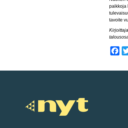
paikkoja 
tulevaisu
tavoite v
Kirjoitta
talousosa
F