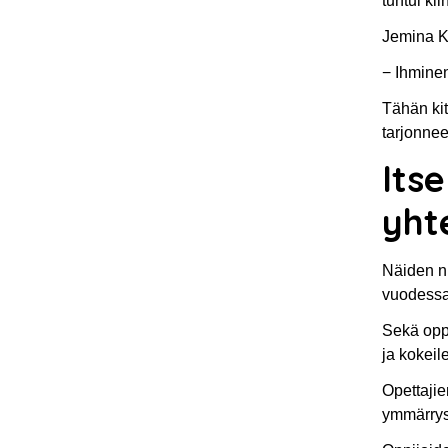
tuntui ki
Jemina Ko
− Ihminen
Tähän kit
tarjonnee
Its
yht
Näiden nu
vuodessa 
Sekä oppi
ja kokeil
Opettajie
ymmärrys