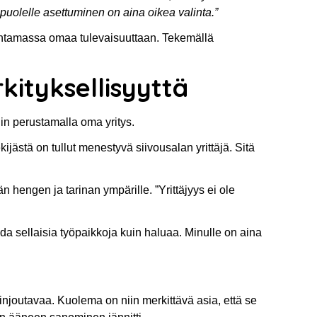
lelle asettuminen on aina oikea valinta.”
kentamassa omaa tulevaisuuttaan. Tekemällä
rkityksellisyyttä
iin perustamalla oma yritys.
ästä on tullut menestyvä siivousalan yrittäjä. Sitä
engen ja tarinan ympärille. ”Yrittäjyys ei ole
oda sellaisia työpaikkoja kuin haluaa. Minulle on aina
injoutavaa. Kuolema on niin merkittävä asia, että se