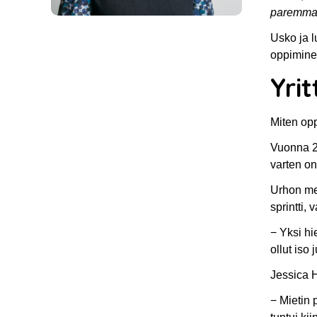
paremmak
Usko ja l
oppiminen
Yri
Miten opp
Vuonna 20
varten on
Urhon men
sprintti, 
− Yksi hi
ollut iso 
Jessica H
− Mietin 