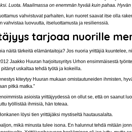
si. Luota. Maailmassa on enemmän hyvää kuin pahaa. Hyvän puo
uottamus vahvistuvat parhaiten, kun nuoret saavat itse olla ra
 vahvistaa luovuutta, itseluottamusta ja resilienssiä.
ttäjyys tarjoaa nuorille me
ia näitä tärkeitä elämäntaitoja? Jos nuoria yrittäjiä kuuntelee, n
12 Jaakko Huuran harjoitusyritys Urhon ensimmäisestä työntekij
 pitänyt uskaltaa tehdä työtä ja kokeilla.
estys kiteytyy Huuran mukaan omistautuneiden ihmisten, hyvän h
vaan pitkä matka.”
enoimmista asioista yrittäjyydessä on ollut se, että on saanut lu
juttu työllistää ihmisiä, hän toteaa.
onkanen löysi tien yrittäjäksi mystiseltä hautausalalta.
paljon, mikä minusta tulee isona. En halunnut tehdä mitään jonn