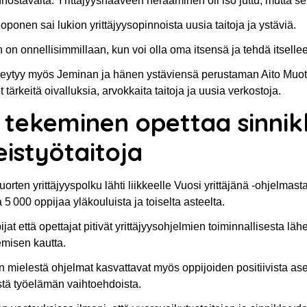
innostavalta. Yrittäjyyshaaveen herääminen oli iso juttu, mutta 
ponen sai lukion yrittäjyysopinnoista uusia taitoja ja ystäviä.
 on onnellisimmillaan, kun voi olla oma itsensä ja tehdä itsellee
eytyy myös Jeminan ja hänen ystäviensä perustaman Aito Muoti -
t tärkeitä oivalluksia, arvokkaita taitoja ja uusia verkostoja.
e tekeminen opettaa sinnik
eistyötaitoja
orten yrittäjyyspolku lähti liikkeelle Vuosi yrittäjänä -ohjelm
5 000 oppijaa yläkouluista ja toiselta asteelta.
jat että opettajat pitivät yrittäjyysohjelmien toiminnallisesta lä
emisen kautta.
n mielestä ohjelmat kasvattavat myös oppijoiden positiivista ase
tä työelämän vaihtoehdoista.