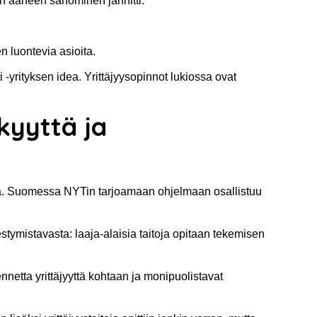
sen ääneen sanominen jännitti.
n luontevia asioita.
yrityksen idea. Yrittäjyysopinnot lukiossa ovat
kyyttä ja
asta. Suomessa NYTin tarjoamaan ohjelmaan osallistuu
hestymistavasta: laaja-alaisia taitoja opitaan tekemisen
nnetta yrittäjyyttä kohtaan ja monipuolistavat