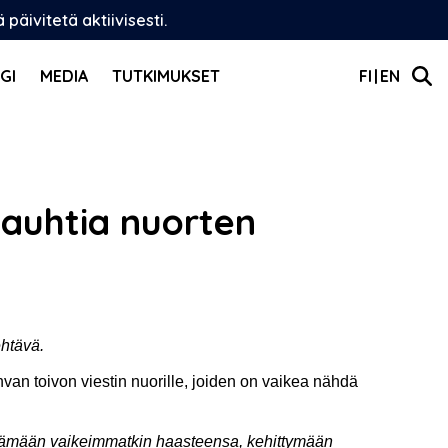
äivitetä aktiivisesti.
GI
MEDIA
TUTKIMUKSET
FI
EN
vauhtia nuorten
htävä.
n toivon viestin nuorille, joiden on vaikea nähdä
ättämään vaikeimmatkin haasteensa, kehittymään