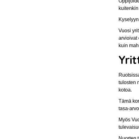
Oppijoide
kuitenkin 
Kyselyyn 
Vuosi yri
arvioivat
kuin mahd
Yri
Ruotsissa
tulosten
kotoa.
Tämä koro
tasa-arvo
Myös Vuos
tulevais
Nuorten t