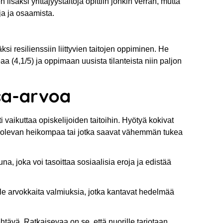
isäksi yrittäjyystaitoja opittiin jonkin verran, mutta
oja ja osaamista.
si resilienssiin liittyvien taitojen oppiminen.​ He
aa (4,1/5) ja oppimaan uusista tilanteista niin paljon
asa-arvoa
vaikuttaa opiskelijoiden taitoihin. Hyötyä kokivat
a olevan heikompaa tai jotka saavat vähemmän tukea
a, joka voi tasoittaa sosiaalisia eroja ja edistää
lle arvokkaita valmiuksia, jotka kantavat hedelmää
tävä. Ratkaisevaa on se, että nuorille tarjotaan