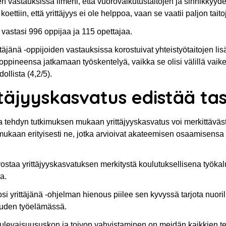
n vastauksissa ilmeni, että vuorovaikutustaitojen ja sinnikkyyden l
koettiin, että yrittäjyys ei ole helppoa, vaan se vaatii paljon tait
vastasi 996 oppijaa ja 115 opettajaa.
ttäjänä -oppijoiden vastauksissa korostuivat yhteistyötaitojen lisäk
 oppineensa jatkamaan työskentelyä, vaikka se olisi välillä vaike
ollista (4,2/5).
ttäjyyskasvatus edistää t
 tehdyn tutkimuksen mukaan yrittäjyyskasvatus voi merkittävästi 
 mukaan erityisesti ne, jotka arvioivat akateemisen osaamisens
staa yrittäjyyskasvatuksen merkitystä koulutuksellisena työkalun
a.
i yrittäjänä -ohjelman hienous piilee sen kyvyssä tarjota nuori
uuden työelämässä.
ulevaisuususkon ja toivon vahvistaminen on meidän kaikkien teh