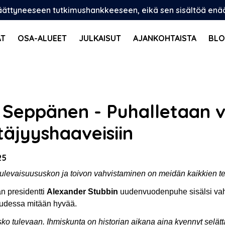
päättyneeseen tutkimushankkeeseen, eikä sen sisältöä enää p
AT
OSA-ALUEET
JULKAISUT
AJANKOHTAISTA
BLO
a Seppänen - Puhalletaan 
ttäjyyshaaveisiin
25
tulevaisuususkon ja toivon vahvistaminen on meidän kaikkien te
n presidentti
Alexander Stubbin
uudenvuodenpuhe sisälsi vahva
uudessa mitään hyvää.
sko tulevaan. Ihmiskunta on historian aikana aina kyennyt sel