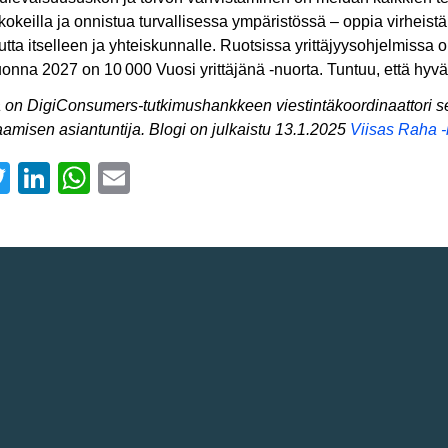
kokeilla ja onnistua turvallisessa ympäristössä – oppia virheist
utta itselleen ja yhteiskunnalle. Ruotsissa yrittäjyysohjelmissa
uonna 2027 on 10 000 Vuosi yrittäjänä -nuorta. Tuntuu, että hyvä
ja on DigiConsumers-tutkimushankkeen viestintäkoordinaattori se
amisen asiantuntija. Blogi on julkaistu 13.1.2025
Viisas Raha 
acebook
Twitter
LinkedIn
WhatsApp
Email