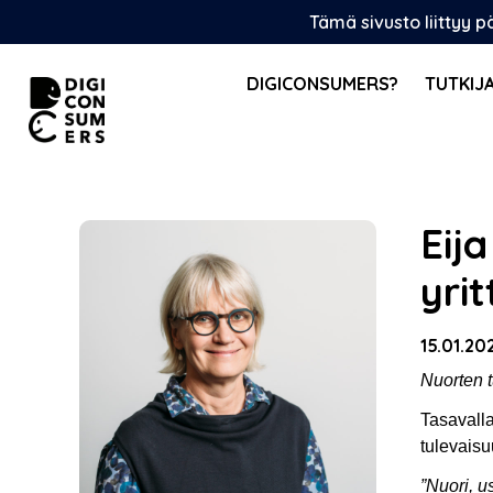
Skip
Tämä sivusto liittyy 
to
content
DIGICONSUMERS?
TUTKIJ
Eij
yri
15.01.20
Nuorten 
Tasavalla
tulevais
”Nuori, u