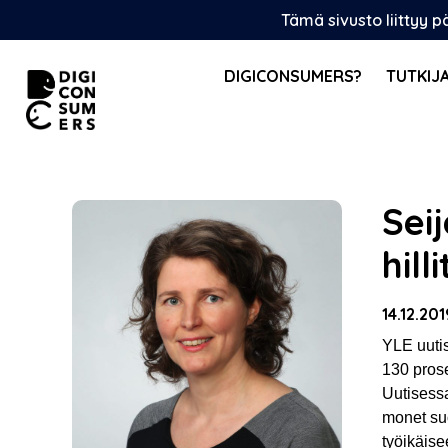
Skip
Tämä sivusto liittyy 
to
content
DIGICONSUMERS?
TUTKIJ
Sei
hill
14.12.201
YLE uutis
130 prose
Uutisessa
monet su
työikäis