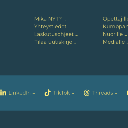
Mikä NYT?
Opettajill
Yhteystiedot
Kumppane
Laskutusohjeet
Nuorille
Tilaa uutiskirje
Medialle
LinkedIn
TikTok
Threads
→
→
→