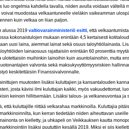
 luo ongelmia kahdella tavalla, niiden avulla voidaan vältell
 voivat muodostaa velkaantuneelle vieläkin vaikeamman ulospääs
nnen kuin velkaa on liian paljon.
 alussa 2019
valtiovarainministeriö esitti
, että velkaantumista
kossa kokonaistulojen mukaan enintään 4,5 kertaisesti kotitalou
an uusi laina, aiemmat lainat sekä osuus taloyhtiölainasta. Lis
aloyhtiöiden lainaosuus rajattaisiin enintään 60 prosenttia myyt
a ulotettaisiin muihinkin lainoihin kuin asuntolainoihin, mutta en
luotonantajien valvonta sekä maksukyvyttömyysriskien hallinnan
styö keskitettäisiin Finanssivalvonnalle.
inittujen muutosten lisäksi kuluttajien ja kansantalouden kannal
isteri, josta kävisi ilmi kuluttajan kaikki, myös vakuudettomat, lu
lkisin keinoin hillitsemään. Lisäksi talous- ja velkaneuvontaa ja 
, että kuluttajille riittää velkarahaa markkinoilla. Kuluttajia pi
 markkinoinnilta, kun kerran tiedetään niiden aiheuttavan useill
mainonta on kielletty, ja uhkapeli on Veikkauksen kautta mono
arkkinointiin lisäksi puututtiin kesällä 2019. Miksi ei siis kiel