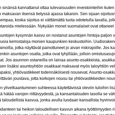
 sinänsä kannattanut ottaa tulevaisuuden investointeihin kuten
n maksavan itsensä tietyssä ajassa takaisin. Sen sijaan sijoit
isempaa, koska sijoitus ei välttämättä tuota odotetulla tavalla, jo
taroida mielessään. Nykyään monet suomalaiset ovat ottaneet v
suntojen kysynnän kasvu on nostanut asuntojen hintoja paljon v
uusia kerrostaloja monien kaupunkien keskustoihin. Uudisrakenn
lainoilla, jotka näyttävät painottuneet jo aivan riskirajoille. Jos
denkin asuntojen osalta, jotka ovat tyhjillään, jolloin omistus
vat. Jos asunnon ostaneilla on lainaa asunto-osakkeista, asuk
n lisäksi asuntoyhtiön osakkaat maksavat myös taloyhtiön velko
aksi, yhtiövastikkeet todennäköisesti nousevat. Asunto-osakka
 riittävän joustava, jotta korkojen nousu tai yhtiövastikkeiden n
en ylivelkaantuminen suhteessa käytettävissä oleviin tuloihin lisä
stä hätää varojen riittävyydestä, ja kansantalouden tasolla se v
 taloudellista kasvua, jonka avulla luodaan kansallista hyvinvoi
anteen tai heikon taloudellisen kasvun aikana työttömyyden ri