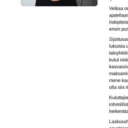
Velkaa on
ajatellaa
riskipito
ensin pun
Sijoitusa
lukuisia 
taloyhtiö
kulut nii
kasvaisi
maksamise
mene kaup
olla siis
Kuluttaji
inhimilli
heikentää
Laskusuhd