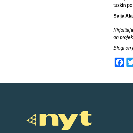
tuskin po
Saija Al
Kirjoitt
on projek
Blogi on 
F