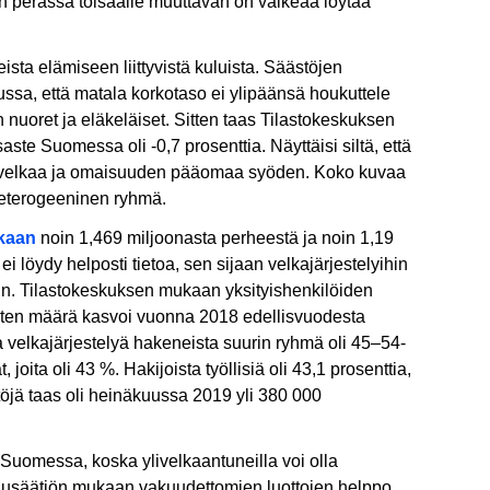
iden perässä toisaalle muuttavan on vaikeaa löytää
ista elämiseen liittyvistä kuluista. Säästöjen
ssa, että matala korkotaso ei ylipäänsä houkuttele
 nuoret ja eläkeläiset. Sitten taas Tilastokeskuksen
te Suomessa oli -0,7 prosenttia. Näyttäisi siltä, että
usti velkaa ja omaisuuden pääomaa syöden. Koko kuvaa
 heterogeeninen ryhmä.
kaan
noin 1,469 miljoonasta perheestä ja noin 1,19
i löydy helposti tietoa, sen sijaan velkajärjestelyihin
in. Tilastokeskuksen mukaan yksityishenkilöiden
sten määrä kasvoi vuonna 2018 edellisvuodesta
na velkajärjestelyä hakeneista suurin ryhmä oli 45–54-
joita oli 43 %. Hakijoista työllisiä oli 43,1 prosenttia,
töjä taas oli heinäkuussa 2019 yli 380 000
a Suomessa, koska ylivelkaantuneilla voi olla
akuusäätiön mukaan vakuudettomien luottojen helppo