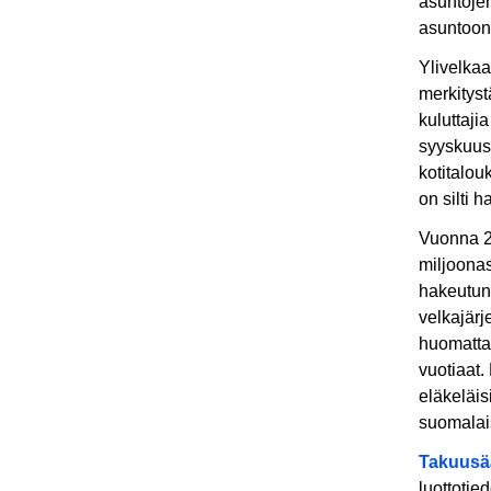
asuntojen
asuntoon
Ylivelkaa
merkityst
kuluttaji
syyskuu
kotitalou
on silti 
Vuonna 2
miljoonas
hakeutune
velkajär
huomattav
vuotiaat.
eläkeläis
suomalais
Takuusä
luottotie