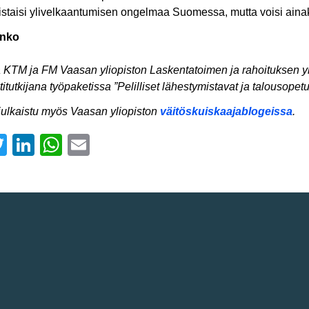
istaisi ylivelkaantumisen ongelmaa Suomessa, mutta voisi ainak
anko
aja KTM ja FM Vaasan yliopiston Laskentatoimen ja rahoituksen
titutkijana työpaketissa ”Pelilliset lähestymistavat ja talousopetu
julkaistu myös Vaasan yliopiston
väitöskuiskaajablogeissa
.
acebook
Twitter
LinkedIn
WhatsApp
Email