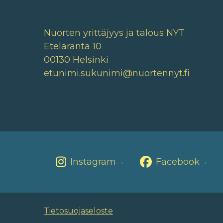
Nuorten yrittäjyys ja talous NYT
Eteläranta 10
00130 Helsinki
etunimi.sukunimi@nuortennyt.fi
Instagram
Facebook
→
→
Tietosuojaseloste