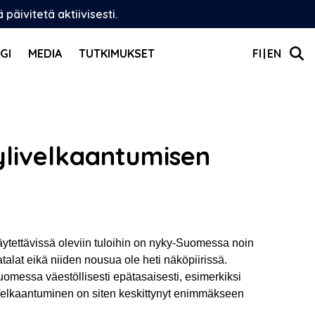
äivitetä aktiivisesti.
GI
MEDIA
TUTKIMUKSET
FI
EN
 ylivelkaantumisen
äytettävissä oleviin tuloihin on nyky-Suomessa noin
alat eikä niiden nousua ole heti näköpiirissä.
omessa väestöllisesti epätasaisesti, esimerkiksi
 Velkaantuminen on siten keskittynyt enimmäkseen