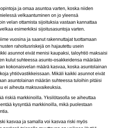
 opintoja ja omaa asuntoa varten, koska niiden
usmielessä velkaantuminen on jo yleensä
lloin velan ottamista sijoituksia vastaan kannattaa
elkaa esimerkiksi sijoitusasuntoja varten.
iime vuosina ja saanut rakennuttajat tuottamaan
usten rahoitusriskejä on hajautettu usein
 kaikki asunnot eivät menisi kaupaksi, taloyhtiö maksaisi
asujien kulut suhteessa asunto-osakkeidensa määrään
kaan kokonaisvelan määrä kasvaa, koska asuntolainan
ja yhtiövastikkeissaan. Mikäli kaikki asunnot eivät
an asuntolainan määrän suhteessa tuloihin pitäisi
ousu ei aiheuta maksuvaikeuksia.
ä riskiä markkinoilla. Yksilötasolla se aiheuttaa
ähentää kysyntää markkinoilla, mikä puolestaan
ntia.
ski kasvaa ja samalla voi kasvaa riski myös