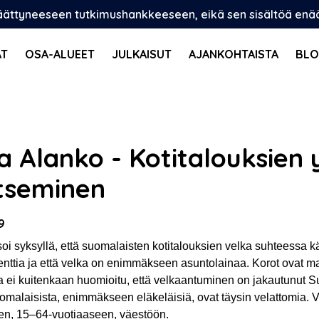
päättyneeseen tutkimushankkeeseen, eikä sen sisältöä enää p
AT
OSA-ALUEET
JULKAISUT
AJANKOHTAISTA
BLO
ja Alanko - Kotitalouksien
itseminen
9
oi syksyllä, että suomalaisten kotitalouksien velka suhteessa k
nttia ja että velka on enimmäkseen asuntolainaa. Korot ovat mat
 ei kuitenkaan huomioitu, että velkaantuminen on jakautunut Su
omalaisista, enimmäkseen eläkeläisiä, ovat täysin velattomia.
een, 15–64-vuotiaaseen, väestöön.