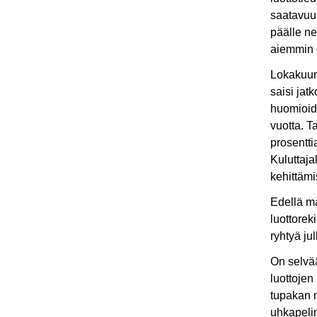
saatavuus
päälle ne
aiemmin e
Lokakuun
saisi jat
huomioida
vuotta. T
prosentti
Kuluttaja
kehittämi
Edellä ma
luottorek
ryhtyä ju
On selvää
luottojen
tupakan 
uhkapelim