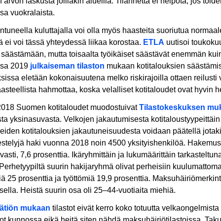
 arvon laskusta joillakin alueilla. Tilannetta ei helpota, jos tö
sa vuokralaista.
ntuneella kuluttajalla voi olla myös haasteita suoriutua normaale
ä ei voi tässä yhteydessä liikaa korostaa.
ETLA
uutisoi toukokuu
a säästämään, mutta toisaalta työikäiset säästävät enemmän kuin
ssa 2019
julkaiseman tilaston
mukaan kotitalouksien säästämisas
ksissa eletään kokonaisuutena melko riskirajoilla ottaen reil
haasteellista hahmottaa, koska velalliset kotitaloudet ovat hyvin
018 Suomen kotitaloudet muodostuivat
Tilastokeskuksen mu
ta yksinasuvasta. Velkojen jakautumisesta kotitaloustyypeittäin e
iden kotitalouksien jakautuneisuudesta voidaan päätellä jotak
jestelyjä haki vuonna 2018 noin 4500 yksityishenkilöä. Hakemu
asti, 7,6 prosenttia. Ikäryhmittäin ja lukumäärittäin tarkasteltu
 Perhetyypiltä suurin hakijaryhmä olivat perheisiin kuulumattomat, 
iä 25 prosenttia ja työttömiä 19,9 prosenttia. Maksuhäiriömerkin
ella. Heistä suurin osa oli 25–44-vuotiaita miehiä.
ätiön mukaan
tilastot eivät kerro koko totuutta velkaongelmist
dot kunnossa eikä heitä siten nähdä maksuhäiriötilastoissa. T