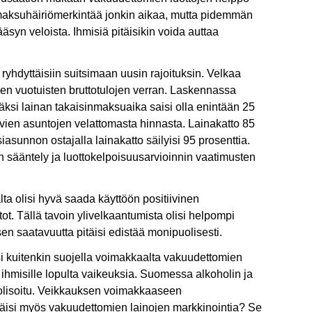
ä maksuhäiriömerkintää jonkin aikaa, mutta pidemmän
yn veloista. Ihmisiä pitäisikin voida auttaa
 ryhdyttäisiin suitsimaan uusin rajoituksin. Velkaa
den vuotuisten bruttotulojen verran. Laskennassa
äksi lainan takaisinmaksuaika saisi olla enintään 25
ävien asuntojen velattomasta hinnasta. Lainakatto 85
siasunnon ostajalla lainakatto säilyisi 95 prosenttia.
 sääntely ja luottokelpoisuusarvioinnin vaatimusten
ta olisi hyvä saada käyttöön positiivinen
otot. Tällä tavoin ylivelkaantumista olisi helpompi
sen saatavuutta pitäisi edistää monipuolisesti.
täisi kuitenkin suojella voimakkaalta vakuudettomien
e ihmisille lopulta vaikeuksia. Suomessa alkoholin ja
polisoitu. Veikkauksen voimakkaaseen
lettäisi myös vakuudettomien lainojen markkinointia? Se