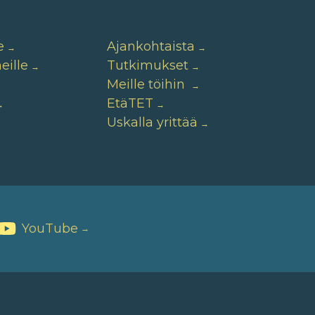
e
Ajankohtaista
ille
Tutkimukset
Meille töihin
EtäTET
Uskalla yrittää
YouTube
→