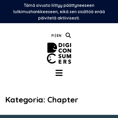
Skip
Tämä sivusto liittyy päättyneeseen
to
tutkimushankkeeseen, eikä sen sisältöä enää
content
päivitetä aktiivisesti.
FI
EN
Kategoria:
Chapter