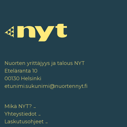
Nuorten yrittäjyys ja talous NYT
Eteläranta 10
00130 Helsinki
etunimi.sukunimi@nuortennyt.fi
Mikä NYT?
Yhteystiedot
Laskutusohjeet