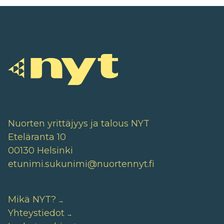
selaus
Nuorten yrittäjyys ja talous NYT
Eteläranta 10
00130 Helsinki
etunimi.sukunimi@nuortennyt.fi
Mikä NYT?
Yhteystiedot