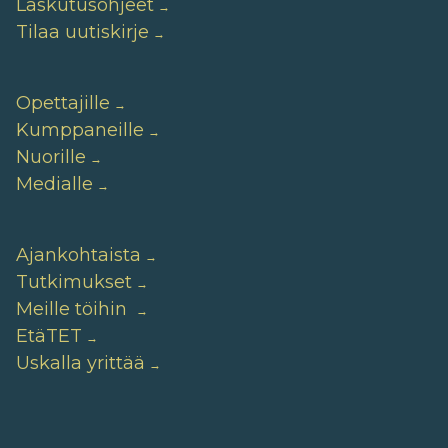
Laskutusohjeet
Tilaa uutiskirje
Opettajille
Kumppaneille
Nuorille
Medialle
Ajankohtaista
Tutkimukset
Meille töihin
EtäTET
Uskalla yrittää