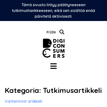
Skip
Tämä sivusto liittyy päättyneeseen
to
tutkimushankkeeseen, eikä sen sisältöä enää
content
päivitetä aktiivisesti.
FI
EN
Kategoria:
Tutkimusartikkeli
Artikkelien
Vanhemmat artikkelit