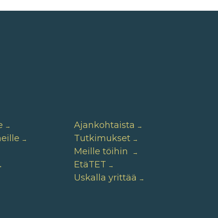
e
Ajankohtaista
ille
Tutkimukset
Meille töihin
EtäTET
Uskalla yrittää