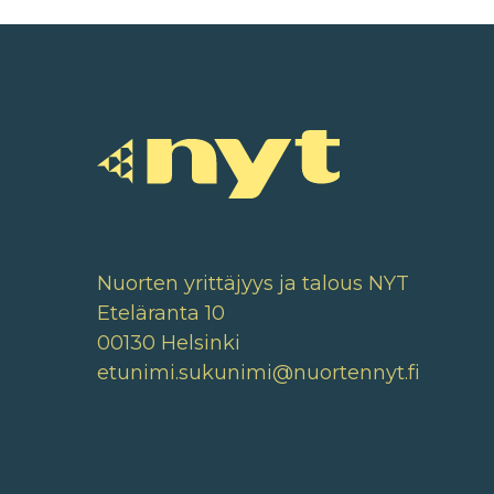
Nuorten yrittäjyys ja talous NYT
Eteläranta 10
00130 Helsinki
etunimi.sukunimi@nuortennyt.fi