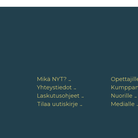
Mikä NYT?
Opettajill
Yhteystiedot
Kumppane
Laskutusohjeet
Nuorille
Tilaa uutiskirje
Medialle