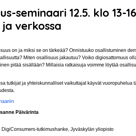
uus-seminaari 12.5. klo 13-1
 ja verkossa
lisuus on ja miksi se on tärkeää? Onnistuuko osallistuminen de
allisuutta? Miten osallisuus jakautuu? Voiko digiosattomuus oll
inen pitää sisällään? Millaisia ratkaisuja voimme löytää osalli
sa tutkijat ja yhteiskunnalliset vaikuttajat käyvät vuoropuhelua
udesta.
naariin
sanne Päivärinta
, DigiConsumers-tutkimushanke, Jyväskylän yliopisto