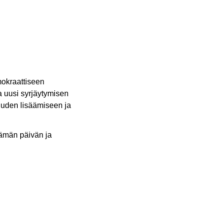
6
mokraattiseen
a uusi syrjäytymisen
suuden lisäämiseen ja
 tämän päivän ja