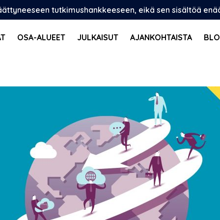
päättyneeseen tutkimushankkeeseen, eikä sen sisältöä enää p
AT
OSA-ALUEET
JULKAISUT
AJANKOHTAISTA
BLO