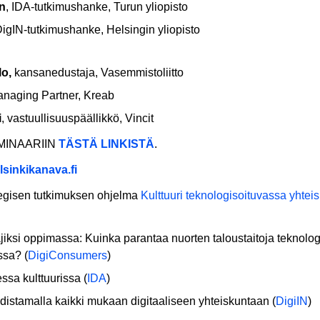
n
, IDA-tutkimushanke, Turun yliopisto
DigIN-tutkimushanke, Helsingin yliopisto
lo,
kansanedustaja, Vasemmistoliitto
anaging Partner, Kreab
i
, vastuullisuuspäällikkö, Vincit
MINAARIIN
TÄSTÄ LINKISTÄ
.
lsinkikanava.fi
tegisen tutkimuksen ohjelma
Kulttuuri teknologisoituvassa yhte
tajiksi oppimassa: Kuinka parantaa nuorten taloustaitoja teknolo
ssa? (
DigiConsumers
)
essa kulttuurissa (
IDA
)
udistamalla kaikki mukaan digitaaliseen yhteiskuntaan (
DigiIN
)