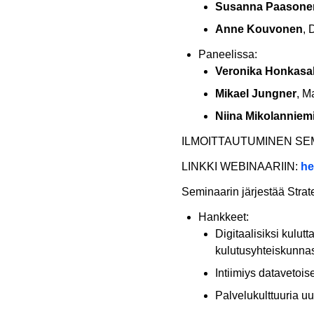
Susanna Paasone
Anne Kouvonen
, 
Paneelissa:
Veronika Honkasa
Mikael Jungner
, M
Niina Mikolanniem
ILMOITTAUTUMINEN SE
LINKKI WEBINAARIIN:
he
Seminaarin järjestää Stra
Hankkeet:
Digitaalisiksi kulut
kulutusyhteiskunna
Intiimiys datavetois
Palvelukulttuuria u