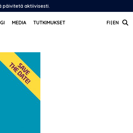
äivitetä aktiivisesti.
GI
MEDIA
TUTKIMUKSET
FI
EN