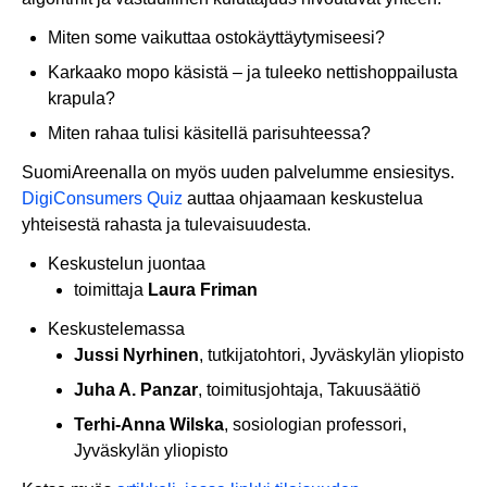
Miten some vaikuttaa ostokäyttäytymiseesi?
Karkaako mopo käsistä – ja tuleeko nettishoppailusta
krapula?
Miten rahaa tulisi käsitellä parisuhteessa?
SuomiAreenalla on myös uuden palvelumme ensiesitys.
DigiConsumers Quiz
auttaa ohjaamaan keskustelua
yhteisestä rahasta ja tulevaisuudesta.
Keskustelun juontaa
toimittaja
Laura Friman
Keskustelemassa
Jussi Nyrhinen
, tutkijatohtori, Jyväskylän yliopisto
Juha A. Panzar
, toimitusjohtaja, Takuusäätiö
Terhi-Anna Wilska
, sosiologian professori,
Jyväskylän yliopisto