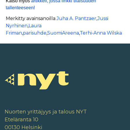
Katso myös
artikkeli, jossa linkki tilaisuuden
tallenteeseen!
Merkitty avainsanoilla
Juha A. Pantzaer
,
Jussi
Nyrhinen
,
Laura
Friman
,
parisuhde
,
SuomiAreena
,
Terhi-Anna Wilska
Nuorten yrittäjyys ja talous NYT
Eteläranta 10
00130 Helsinki