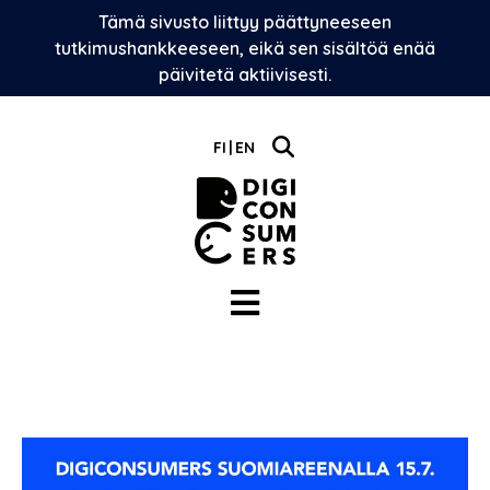
Skip
Tämä sivusto liittyy päättyneeseen
to
tutkimushankkeeseen, eikä sen sisältöä enää
content
päivitetä aktiivisesti.
FI
EN