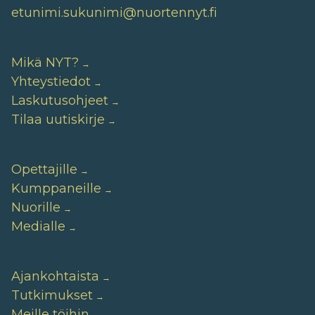
etunimi.sukunimi@nuortennyt.fi
Mikä NYT?
Yhteystiedot
Laskutusohjeet
Tilaa uutiskirje
Opettajille
Kumppaneille
Nuorille
Medialle
Ajankohtaista
Tutkimukset
Meille töihin