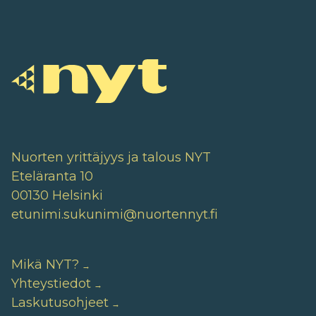
Nuorten yrittäjyys ja talous NYT
Eteläranta 10
00130 Helsinki
etunimi.sukunimi@nuortennyt.fi
Mikä NYT?
Yhteystiedot
Laskutusohjeet