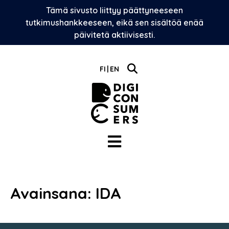
Skip
Tämä sivusto liittyy päättyneeseen
to
tutkimushankkeeseen, eikä sen sisältöä enää
content
päivitetä aktiivisesti.
FI
EN
Avainsana:
IDA