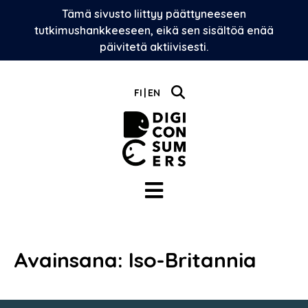
Skip
Tämä sivusto liittyy päättyneeseen
to
tutkimushankkeeseen, eikä sen sisältöä enää
content
päivitetä aktiivisesti.
FI
EN
Avainsana:
Iso-Britannia