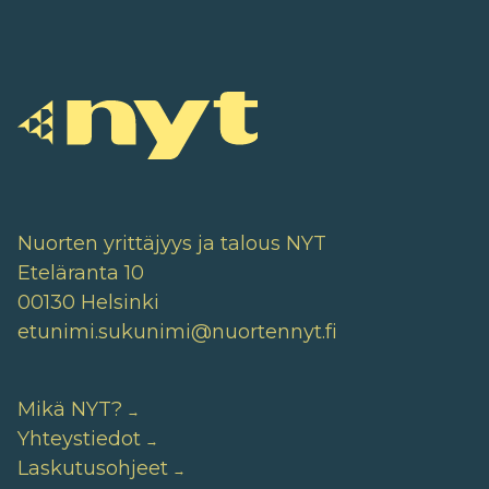
Nuorten yrittäjyys ja talous NYT
Eteläranta 10
00130 Helsinki
etunimi.sukunimi@nuortennyt.fi
Mikä NYT?
Yhteystiedot
Laskutusohjeet