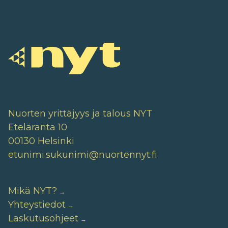
Nuorten yrittäjyys ja talous NYT
Eteläranta 10
00130 Helsinki
etunimi.sukunimi@nuortennyt.fi
Mikä NYT?
Yhteystiedot
Laskutusohjeet