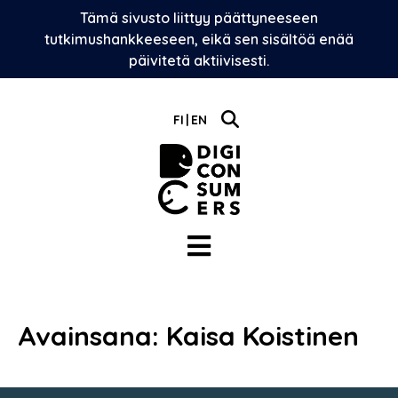
Skip
Tämä sivusto liittyy päättyneeseen
to
tutkimushankkeeseen, eikä sen sisältöä enää
content
päivitetä aktiivisesti.
FI
EN
Avainsana:
Kaisa Koistinen