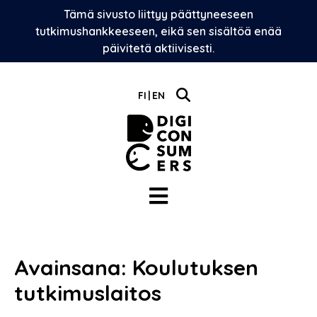
Skip
Tämä sivusto liittyy päättyneeseen
to
tutkimushankkeeseen, eikä sen sisältöä enää
content
päivitetä aktiivisesti.
FI
EN
Avainsana:
Koulutuksen
tutkimuslaitos