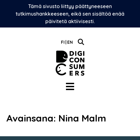
Skip
Tämä sivusto liittyy päättyneeseen
to
tutkimushankkeeseen, eikä sen sisältöä enää
content
päivitetä aktiivisesti.
FI
EN
Avainsana:
Nina Malm