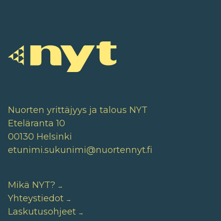
Nuorten yrittäjyys ja talous NYT
Eteläranta 10
00130 Helsinki
etunimi.sukunimi@nuortennyt.fi
Mikä NYT?
Yhteystiedot
Laskutusohjeet