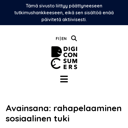
Skip
Tämä sivusto liittyy päättyneeseen
to
tutkimushankkeeseen, eikä sen sisältöä enää
content
päivitetä aktiivisesti.
FI
EN
Avainsana:
rahapelaaminen
sosiaalinen tuki