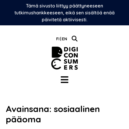
Skip
Tämä sivusto liittyy päättyneeseen
to
tutkimushankkeeseen, eikä sen sisältöä enää
content
päivitetä aktiivisesti.
FI
EN
Avainsana:
sosiaalinen
pääoma