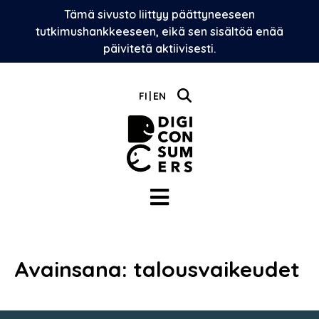
Skip
Tämä sivusto liittyy päättyneeseen
to
tutkimushankkeeseen, eikä sen sisältöä enää
content
päivitetä aktiivisesti.
FI
EN
Avainsana:
talousvaikeudet