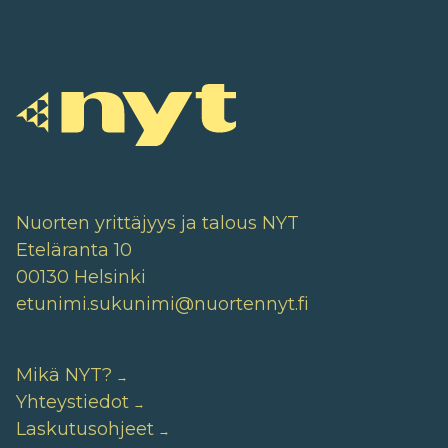
Nuorten yrittäjyys ja talous NYT
Eteläranta 10
00130 Helsinki
etunimi.sukunimi@nuortennyt.fi
Mikä NYT?
Yhteystiedot
Laskutusohjeet