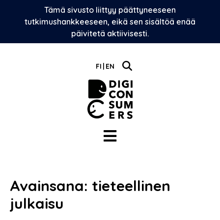
Skip
Tämä sivusto liittyy päättyneeseen
to
tutkimushankkeeseen, eikä sen sisältöä enää
content
päivitetä aktiivisesti.
FI
EN
Avainsana:
tieteellinen
julkaisu