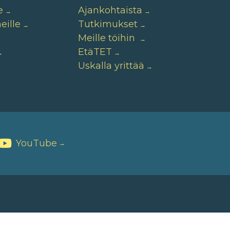
e
Ajankohtaista
ille
Tutkimukset
Meille töihin
EtäTET
Uskalla yrittää
YouTube
→