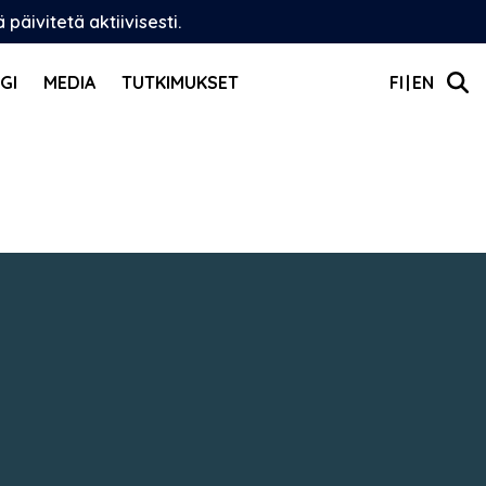
äivitetä aktiivisesti.
GI
MEDIA
TUTKIMUKSET
FI
EN