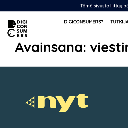
Skip
Tämä sivusto liittyy 
to
content
DIGICONSUMERS?
TUTKIJ
Avainsana:
viest