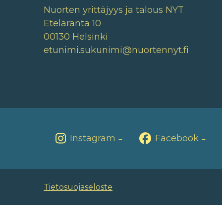
Nuorten yrittäjyys ja talous NYT
Eteläranta 10
00130 Helsinki
etunimi.sukunimi@nuortennyt.fi
Instagram
Facebook
→
→
Tietosuojaseloste