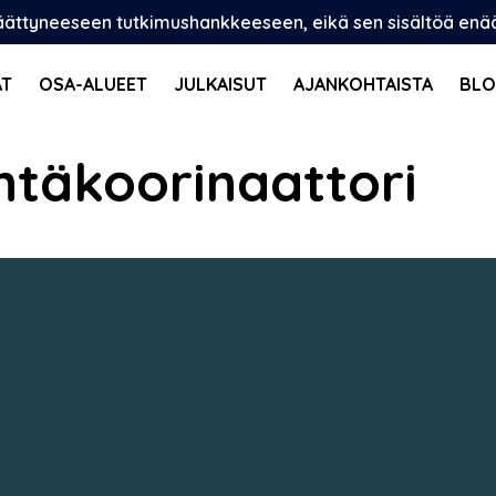
päättyneeseen tutkimushankkeeseen, eikä sen sisältöä enää p
AT
OSA-ALUEET
JULKAISUT
AJANKOHTAISTA
BLO
intäkoorinaattori