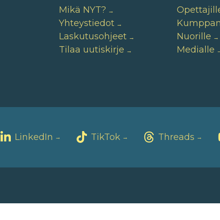
Mikä NYT?
Opettajill
Yhteystiedot
Kumppane
Laskutusohjeet
Nuorille
Tilaa uutiskirje
Medialle
LinkedIn
TikTok
Threads
→
→
→