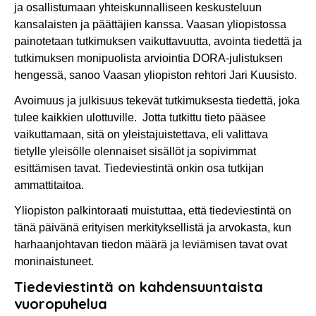
ja osallistumaan yhteiskunnalliseen keskusteluun
kansalaisten ja päättäjien kanssa. Vaasan yliopistossa
painotetaan tutkimuksen vaikuttavuutta, avointa tiedettä ja
tutkimuksen monipuolista arviointia DORA-julistuksen
hengessä, sanoo Vaasan yliopiston rehtori Jari Kuusisto.
Avoimuus ja julkisuus tekevät tutkimuksesta tiedettä, joka
tulee kaikkien ulottuville. Jotta tutkittu tieto pääsee
vaikuttamaan, sitä on yleistajuistettava, eli valittava
tietylle yleisölle olennaiset sisällöt ja sopivimmat
esittämisen tavat. Tiedeviestintä onkin osa tutkijan
ammattitaitoa.
Yliopiston palkintoraati muistuttaa, että tiedeviestintä on
tänä päivänä erityisen merkityksellistä ja arvokasta, kun
harhaanjohtavan tiedon määrä ja leviämisen tavat ovat
moninaistuneet.
Tiedeviestintä on kahdensuuntaista
vuoropuhelua