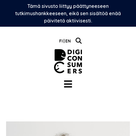
Skip
Tämä sivusto liittyy päättyneeseen
to
tutkimushankkeeseen, eikä sen sisältöä enää
content
päivitetä aktiivisesti.
FI
EN