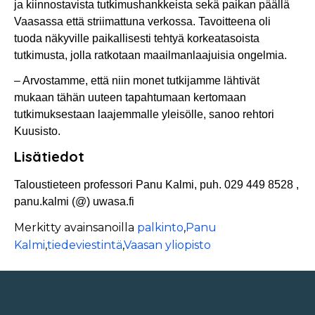
ja kiinnostavista tutkimushankkeista sekä paikan päällä
Vaasassa että striimattuna verkossa. Tavoitteena oli
tuoda näkyville paikallisesti tehtyä korkeatasoista
tutkimusta, jolla ratkotaan maailmanlaajuisia ongelmia.
– Arvostamme, että niin monet tutkijamme lähtivät
mukaan tähän uuteen tapahtumaan kertomaan
tutkimuksestaan laajemmalle yleisölle, sanoo rehtori
Kuusisto.
Lisätiedot
Taloustieteen professori Panu Kalmi, puh. 029 449 8528 ,
panu.kalmi (@) uwasa.fi
Merkitty avainsanoilla
palkinto
,
Panu
Kalmi
,
tiedeviestintä
,
Vaasan yliopisto