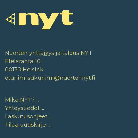
Nuorten yrittäjyys ja talous NYT
Eteläranta 10
00130 Helsinki
etunimi.sukunimi@nuortennyt.fi
Mikä NYT?
Yhteystiedot
Laskutusohjeet
Tilaa uutiskirje