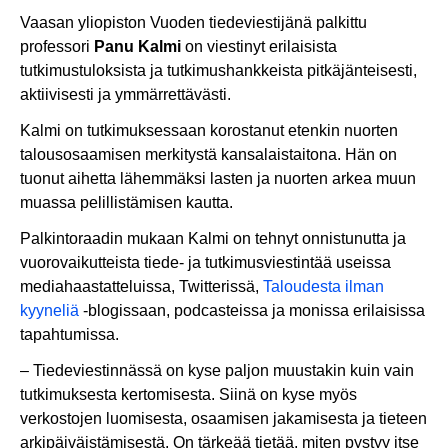
Vaasan yliopiston Vuoden tiedeviestijänä palkittu
professori
Panu Kalmi
on viestinyt erilaisista
tutkimustuloksista ja tutkimushankkeista pitkäjänteisesti,
aktiivisesti ja ymmärrettävästi.
Kalmi on tutkimuksessaan korostanut etenkin nuorten
talousosaamisen merkitystä kansalaistaitona. Hän on
tuonut aihetta lähemmäksi lasten ja nuorten arkea muun
muassa pelillistämisen kautta.
Palkintoraadin mukaan Kalmi on tehnyt onnistunutta ja
vuorovaikutteista tiede- ja tutkimusviestintää useissa
mediahaastatteluissa, Twitterissä,
Taloudesta ilman
kyyneliä
-blogissaan, podcasteissa ja monissa erilaisissa
tapahtumissa.
– Tiedeviestinnässä on kyse paljon muustakin kuin vain
tutkimuksesta kertomisesta. Siinä on kyse myös
verkostojen luomisesta, osaamisen jakamisesta ja tieteen
arkipäiväistämisestä. On tärkeää tietää, miten pystyy itse