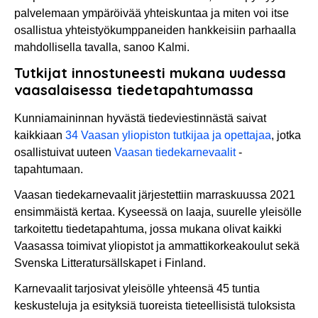
palvelemaan ympäröivää yhteiskuntaa ja miten voi itse
osallistua yhteistyökumppaneiden hankkeisiin parhaalla
mahdollisella tavalla, sanoo Kalmi.
Tutkijat innostuneesti mukana uudessa
vaasalaisessa tiedetapahtumassa
Kunniamaininnan hyvästä tiedeviestinnästä saivat
kaikkiaan
34 Vaasan yliopiston tutkijaa ja opettajaa
, jotka
osallistuivat uuteen
Vaasan tiedekarnevaalit
-
tapahtumaan.
Vaasan tiedekarnevaalit järjestettiin marraskuussa 2021
ensimmäistä kertaa. Kyseessä on laaja, suurelle yleisölle
tarkoitettu tiedetapahtuma, jossa mukana olivat kaikki
Vaasassa toimivat yliopistot ja ammattikorkeakoulut sekä
Svenska Litteratursällskapet i Finland.
Karnevaalit tarjosivat yleisölle yhteensä 45 tuntia
keskusteluja ja esityksiä tuoreista tieteellisistä tuloksista