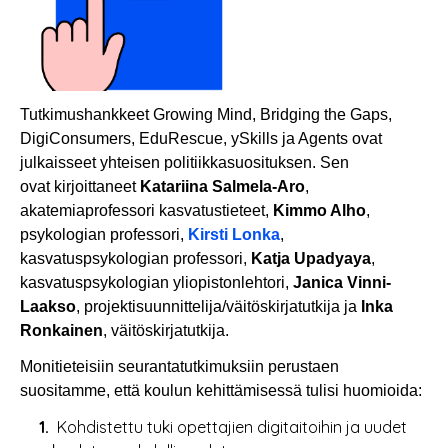
Tutkimushankkeet Growing Mind, Bridging the Gaps,
DigiConsumers, EduRescue, ySkills ja Agents ovat
julkaisseet yhteisen politiikkasuosituksen. Sen
ovat kirjoittaneet
Katariina Salmela-Aro
,
akatemiaprofessori kasvatustieteet,
Kimmo Alho
,
psykologian professori,
Kirsti Lonka
,
kasvatuspsykologian professori,
Katja Upadyaya
,
kasvatuspsykologian yliopistonlehtori,
Janica Vinni-
Laakso
, projektisuunnittelija/väitöskirjatutkija ja
Inka
Ronkainen
, väitöskirjatutkija.
Monitieteisiin seurantatutkimuksiin perustaen
suositamme, että koulun kehittämisessä tulisi huomioida:
Kohdistettu tuki opettajien digitaitoihin ja uudet