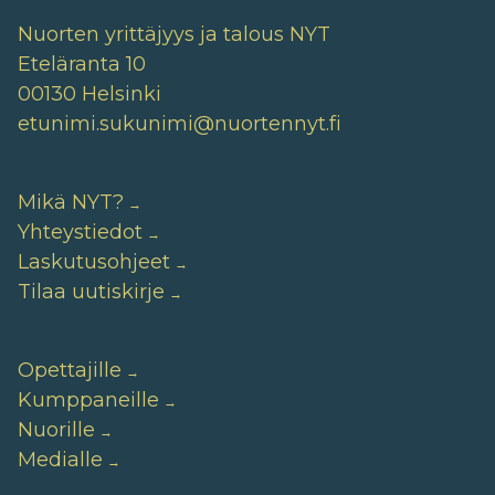
Nuorten yrittäjyys ja talous NYT
Eteläranta 10
00130 Helsinki
etunimi.sukunimi@nuortennyt.fi
Mikä NYT?
Yhteystiedot
Laskutusohjeet
Tilaa uutiskirje
Opettajille
Kumppaneille
Nuorille
Medialle