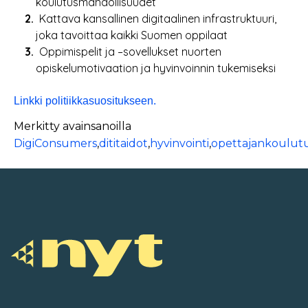
koulutusmahdollisuudet
Kattava kansallinen digitaalinen infrastruktuuri,
joka tavoittaa kaikki Suomen oppilaat
Oppimispelit ja –sovellukset nuorten
opiskelumotivaation ja hyvinvoinnin tukemiseksi
Linkki politiikkasuositukseen.
Merkitty avainsanoilla
DigiConsumers
,
dititaidot
,
hyvinvointi
,
opettajankoulut