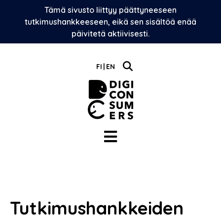
Skip
Tämä sivusto liittyy päättyneeseen
to
tutkimushankkeeseen, eikä sen sisältöä enää
content
päivitetä aktiivisesti.
FI
EN
Tutkimushankkeiden