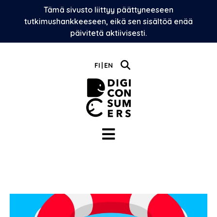
Skip
Tämä sivusto liittyy päättyneeseen
to
tutkimushankkeeseen, eikä sen sisältöä enää
content
päivitetä aktiivisesti.
FI
EN