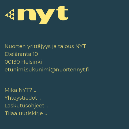
Nuorten yrittäjyys ja talous NYT
Eteläranta 10
00130 Helsinki
etunimi.sukunimi@nuortennyt.fi
Mikä NYT?
Yhteystiedot
Laskutusohjeet
Tilaa uutiskirje