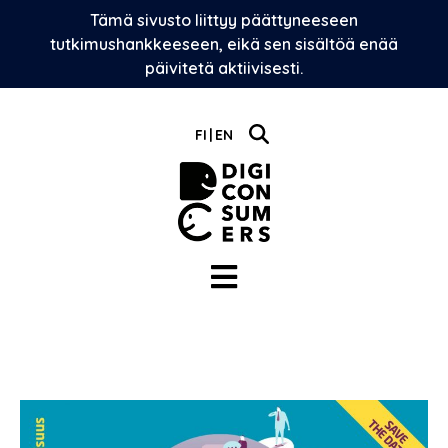
Skip
Tämä sivusto liittyy päättyneeseen
to
tutkimushankkeeseen, eikä sen sisältöä enää
content
päivitetä aktiivisesti.
FI
EN