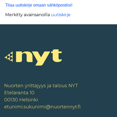
Tilaa uutiskirje omaan sähköpostiisi!
Merkitty avainsanoilla
uutiskirje
Nuorten yrittäjyys ja talous NYT
Eteläranta 10
00130 Helsinki
etunimi.sukunimi@nuortennyt.fi