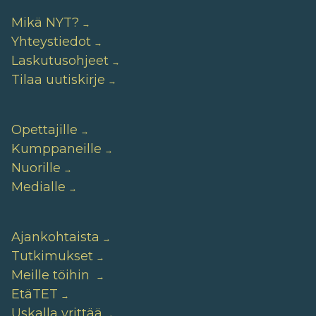
Mikä NYT?
Yhteystiedot
Laskutusohjeet
Tilaa uutiskirje
Opettajille
Kumppaneille
Nuorille
Medialle
Ajankohtaista
Tutkimukset
Meille töihin
EtäTET
Uskalla yrittää