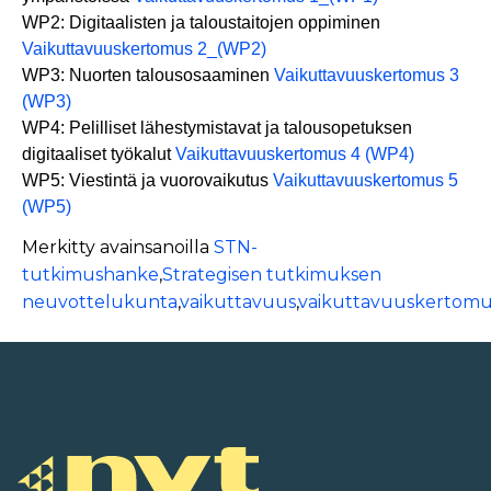
WP2: Digitaalisten ja taloustaitojen oppiminen
Vaikuttavuuskertomus 2_(WP2)
WP3: Nuorten talousosaaminen
Vaikuttavuuskertomus 3
(WP3)
WP4: Pelilliset lähestymistavat ja talousopetuksen
digitaaliset työkalut
Vaikuttavuuskertomus 4 (WP4)
WP5: Viestintä ja vuorovaikutus
Vaikuttavuuskertomus 5
(WP5)
Merkitty avainsanoilla
STN-
tutkimushanke
,
Strategisen tutkimuksen
neuvottelukunta
,
vaikuttavuus
,
vaikuttavuuskertomu