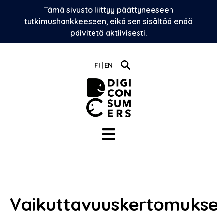
Skip
Tämä sivusto liittyy päättyneeseen
to
tutkimushankkeeseen, eikä sen sisältöä enää
content
päivitetä aktiivisesti.
FI
EN
Vaikuttavuuskertomukse