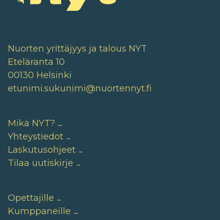
Nuorten yrittäjyys ja talous NYT
Eteläranta 10
00130 Helsinki
etunimi.sukunimi@nuortennyt.fi
Mikä NYT?
Yhteystiedot
Laskutusohjeet
Tilaa uutiskirje
Opettajille
Kumppaneille