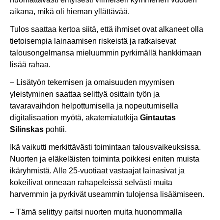
aikana, mikä oli hieman yllättävää.
Tulos saattaa kertoa siitä, että ihmiset ovat alkaneet olla
tietoisempia lainaamisen riskeistä ja ratkaisevat
talousongelmansa mieluummin pyrkimällä hankkimaan
lisää rahaa.
– Lisätyön tekemisen ja omaisuuden myymisen
yleistyminen saattaa selittyä osittain työn ja
tavaravaihdon helpottumisella ja nopeutumisella
digitalisaation myötä, akatemiatutkija
Gintautas
Silinskas
pohtii.
Ikä vaikutti merkittävästi toimintaan talousvaikeuksissa.
Nuorten ja eläkeläisten toiminta poikkesi eniten muista
ikäryhmistä. Alle 25-vuotiaat vastaajat lainasivat ja
kokeilivat onneaan rahapeleissä selvästi muita
harvemmin ja pyrkivät useammin tulojensa lisäämiseen.
– Tämä selittyy paitsi nuorten muita huonommalla