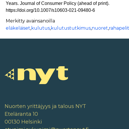
Years. Journal of Consumer Policy (ahead of print).
https://doi.org/10.1007/s10603-021-09480-6
Merkitty avainsanoilla
eläkeläiset
,
kulutus
,
kulutustutkimus
,
nuoret
,
rahapeli
Nuorten yrittäjyys ja talous NYT
Eteläranta 10
00130 Helsinki