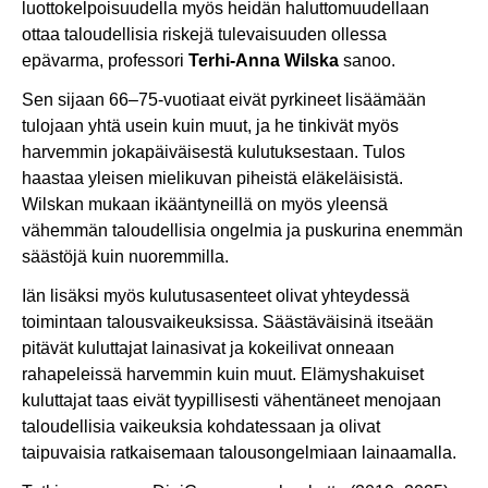
luottokelpoisuudella myös heidän haluttomuudellaan
ottaa taloudellisia riskejä tulevaisuuden ollessa
epävarma, professori
Terhi-Anna Wilska
sanoo.
Sen sijaan 66–75-vuotiaat eivät pyrkineet lisäämään
tulojaan yhtä usein kuin muut, ja he tinkivät myös
harvemmin jokapäiväisestä kulutuksestaan. Tulos
haastaa yleisen mielikuvan piheistä eläkeläisistä.
Wilskan mukaan ikääntyneillä on myös yleensä
vähemmän taloudellisia ongelmia ja puskurina enemmän
säästöjä kuin nuoremmilla.
Iän lisäksi myös kulutusasenteet olivat yhteydessä
toimintaan talousvaikeuksissa. Säästäväisinä itseään
pitävät kuluttajat lainasivat ja kokeilivat onneaan
rahapeleissä harvemmin kuin muut. Elämyshakuiset
kuluttajat taas eivät tyypillisesti vähentäneet menojaan
taloudellisia vaikeuksia kohdatessaan ja olivat
taipuvaisia ratkaisemaan talousongelmiaan lainaamalla.