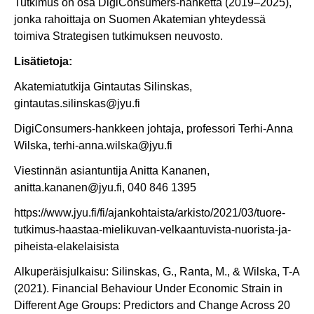
Tutkimus on osa DigiConsumers-hanketta (2019–2025),
jonka rahoittaja on Suomen Akatemian yhteydessä
toimiva Strategisen tutkimuksen neuvosto.
Lisätietoja:
Akatemiatutkija Gintautas Silinskas,
gintautas.silinskas@jyu.fi
DigiConsumers-hankkeen johtaja, professori Terhi-Anna
Wilska, terhi-anna.wilska@jyu.fi
Viestinnän asiantuntija Anitta Kananen,
anitta.kananen@jyu.fi, 040 846 1395
https://www.jyu.fi/fi/ajankohtaista/arkisto/2021/03/tuore-
tutkimus-haastaa-mielikuvan-velkaantuvista-nuorista-ja-
piheista-elakelaisista
Alkuperäisjulkaisu: Silinskas, G., Ranta, M., & Wilska, T-A
(2021). Financial Behaviour Under Economic Strain in
Different Age Groups: Predictors and Change Across 20