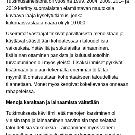
Tutkimusaineistona oli vuosina 1999, 2004, 2009, 2014 ja
2019 kerätty suomalaisten elämäntavan muutoksia
kuvaava laaja kyselytutkimus, jonka
kokonaisvastaajamäärä oli yli 10 000.
Useimmat vastaajat tinkivät päivittäisistä menoistaan ja
käyttävät säästöjään kohdatessaan taloudellisia
vaikeuksia. Ystäviltä ja sukulaisilta lainaaminen,
lisälainan ottaminen pankista ja kulutusluottoihin
turvautuminen oli myös yleistä. Lisäksi ihmiset pyrkivät
lisäämään tulojaan tekemällä enemmän töitä tai
myymällä omaisuuttaan kohentaakseen taloudellista
tilannettaan. Monet myös kertoivat kokeilevansa onneaan
rahapeleissä.
Menoja karsitaan ja lainaamista vältetään
Tutkimuksesta kävi ilmi, että menojen karsiminen oli
yleisin tapa ja lainaaminen harvinaisin tapa selättää
taloudellisia vaikeuksia. Lainaaminen myös väheni
huomattavasti erityisesti viimeisen kymmenen vuoden