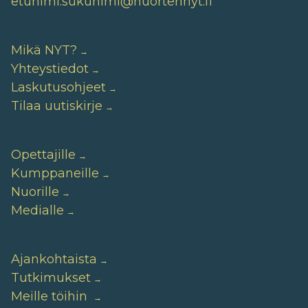
etunimi.sukunimi@nuortennyt.fi
Mikä NYT?
Yhteystiedot
Laskutusohjeet
Tilaa uutiskirje
Opettajille
Kumppaneille
Nuorille
Medialle
Ajankohtaista
Tutkimukset
Meille töihin