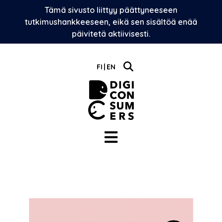
Skip
Tämä sivusto liittyy päättyneeseen
to
tutkimushankkeeseen, eikä sen sisältöä enää
content
päivitetä aktiivisesti.
FI
EN