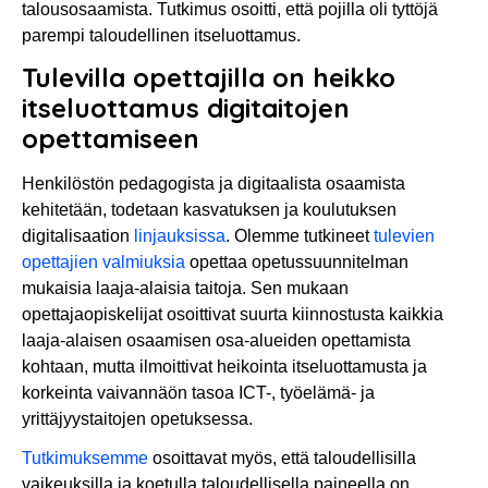
talousosaamista. Tutkimus osoitti, että pojilla oli tyttöjä
parempi taloudellinen itseluottamus.
Tulevilla opettajilla on heikko
itseluottamus digitaitojen
opettamiseen
Henkilöstön pedagogista ja digitaalista osaamista
kehitetään, todetaan kasvatuksen ja koulutuksen
digitalisaation
linjauksissa
. Olemme tutkineet
tulevien
opettajien valmiuksia
opettaa opetussuunnitelman
mukaisia laaja-alaisia taitoja. Sen mukaan
opettajaopiskelijat osoittivat suurta kiinnostusta kaikkia
laaja-alaisen osaamisen osa-alueiden opettamista
kohtaan, mutta ilmoittivat heikointa itseluottamusta ja
korkeinta vaivannäön tasoa ICT-, työelämä- ja
yrittäjyystaitojen opetuksessa.
Tutkimuksemme
osoittavat myös, että taloudellisilla
vaikeuksilla ja koetulla taloudellisella paineella on