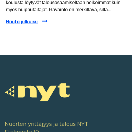
koulusta löytyvät talousosaamiseltaan heikoimmat kuin
myös huipputaitajat. Havainto on merkittävä, sillä...
Näytä julkaisu
Nuorten yrittäjyys ja talous NYT