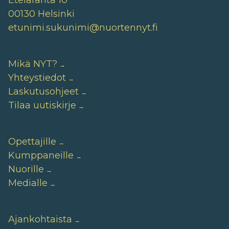
Eteläranta 10
00130 Helsinki
etunimi.sukunimi@nuortennyt.fi
Mikä NYT?
Yhteystiedot
Laskutusohjeet
Tilaa uutiskirje
Opettajille
Kumppaneille
Nuorille
Medialle
Ajankohtaista