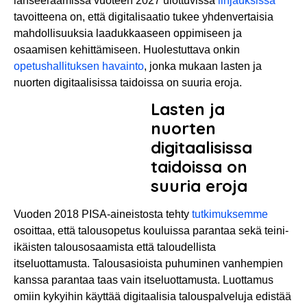
lanseeraamissa vuoteen 2027 ulottuvissa
linjauksissa
tavoitteena on, että digitalisaatio tukee yhdenvertaisia
mahdollisuuksia laadukkaaseen oppimiseen ja
osaamisen kehittämiseen. Huolestuttava onkin
opetushallituksen havainto
, jonka mukaan lasten ja
nuorten digitaalisissa taidoissa on suuria eroja.
Lasten ja
nuorten
digitaalisissa
taidoissa on
suuria eroja
Vuoden 2018 PISA-aineistosta tehty
tutkimuksemme
osoittaa, että talousopetus kouluissa parantaa sekä teini-
ikäisten talousosaamista että taloudellista
itseluottamusta. Talousasioista puhuminen vanhempien
kanssa parantaa taas vain itseluottamusta. Luottamus
omiin kykyihin käyttää digitaalisia talouspalveluja edistää