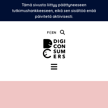
Skip
Tämä sivusto liittyy päättyneeseen
to
tutkimushankkeeseen, eikä sen sisältöä enää
content
päivitetä aktiivisesti.
FI
EN