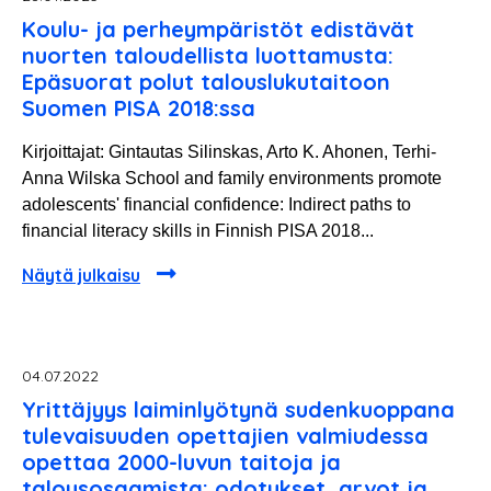
Koulu- ja perheympäristöt edistävät
nuorten taloudellista luottamusta:
Epäsuorat polut talouslukutaitoon
Suomen PISA 2018:ssa
Kirjoittajat: Gintautas Silinskas, Arto K. Ahonen, Terhi-
Anna Wilska School and family environments promote
adolescents' financial confidence: Indirect paths to
financial literacy skills in Finnish PISA 2018...
Näytä julkaisu
04.07.2022
Yrittäjyys laiminlyötynä sudenkuoppana
tulevaisuuden opettajien valmiudessa
opettaa 2000-luvun taitoja ja
talousosaamista: odotukset, arvot ja