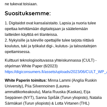
ne tukevat toisiaan.
Suosituksemme:
1. Digitaidot ovat kansalaistaito. Lapsia ja nuoria tulee
opettaa kehittämään digitaitojaan ja säätelemään
laitteiden käyttöä eri tilanteissa.
2. Nykyisille ja tuleville opettajille tulee tarjota riittävä
koulutus, tuki ja työkalut digi-, kulutus- ja taloustaitojen
opettamisessa.
Kulttuuri teknologisoituvassa yhteiskunnassa (CULT) -
ohjelman White Paper (6/2023)
https://digiconsumers.fi/assets/uploads/2023/06/CULT_WP
White Paperin toimitus:
Minna Lammi (Anglia Ruskin
University), Piia Silvennoinen (Laurea-
ammattikorkeakoulu), Maria Ruuska (Kaskas), Eija
Seppänen (NYT), Sanna Spišák (Turun yliopisto), Natalia
Särmäkari (Turun yliopisto) & Lotta Virtanen (THL)