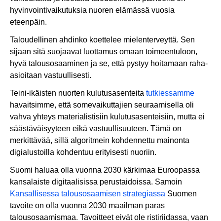
hyvinvointivaikutuksia nuoren elämässä vuosia
eteenpäin.
Taloudellinen ahdinko koettelee mielenterveyttä. Sen
sijaan sitä suojaavat luottamus omaan toimeentuloon,
hyvä talousosaaminen ja se, että pystyy hoitamaan raha-
asioitaan vastuullisesti.
Teini-ikäisten nuorten kulutusasenteita
tutkiessamme
havaitsimme, että somevaikuttajien seuraamisella oli
vahva yhteys materialistisiin kulutusasenteisiin, mutta ei
säästäväisyyteen eikä vastuullisuuteen. Tämä on
merkittävää, sillä algoritmein kohdennettu mainonta
digialustoilla kohdentuu erityisesti nuoriin.
Suomi haluaa olla vuonna 2030 kärkimaa Euroopassa
kansalaiste digitaalisissa perustaidoissa. Samoin
Kansallisessa talousosaamisen strategiassa
Suomen
tavoite on olla vuonna 2030 maailman paras
talousosaamismaa. Tavoitteet eivät ole ristiriidassa, vaan